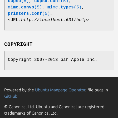
cupsd
(8)
,
cupsd.conf
(5)
,
mime.convs
(5)
,
mime.types
(5)
,
printers.conf
(5)
,
<URL:
http://localhost:631/help
>
COPYRIGHT
Copyright 2007-2013 par Apple Inc.
Powered by the
Ubuntu Manpage Operator
, file bugs in
GitHub
© Canonical Ltd. Ubuntu and Canonical are registered
trademarks of Canonical Ltd.