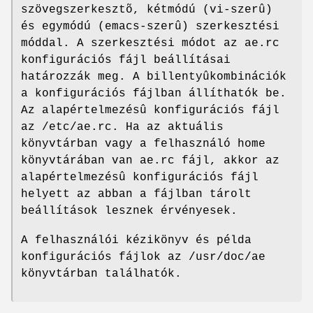
szövegszerkesztõ, kétmódú (vi-szerû)
és egymódú (emacs-szerû) szerkesztési
móddal. A szerkesztési módot az ae.rc
konfigurációs fájl beállításai
határozzák meg. A billentyûkombinációk
a konfigurációs fájlban állíthatók be.
Az alapértelmezésû konfigurációs fájl
az /etc/ae.rc. Ha az aktuális
könyvtárban vagy a felhasználó home
könyvtárában van ae.rc fájl, akkor az
alapértelmezésû konfigurációs fájl
helyett az abban a fájlban tárolt
beállítások lesznek érvényesek.
A felhasználói kézikönyv és példa
konfigurációs fájlok az /usr/doc/ae
könyvtárban találhatók.