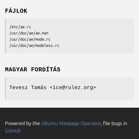
FÁJLOK
/etc/ae.rc

/usr/doc/ae/ae.man

/usr/doc/ae/mode.rc

/usr/doc/ae/modeless.rc
MAGYAR FORDÍTÁS
Tevesz Tamás <ice@rulez.org>
Powered by the
Ubuntu Manpage Operator
, file bugs in
GitHub