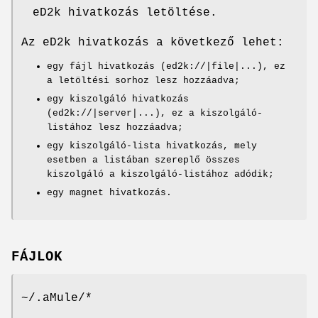
eD2k hivatkozás letöltése.
Az eD2k hivatkozás a következő lehet:
egy fájl hivatkozás (ed2k://|file|...), ez
a letöltési sorhoz lesz hozzáadva;
egy kiszolgáló hivatkozás
(ed2k://|server|...), ez a kiszolgáló-
listához lesz hozzáadva;
egy kiszolgáló-lista hivatkozás, mely
esetben a listában szereplő összes
kiszolgáló a kiszolgáló-listához adódik;
egy magnet hivatkozás.
FÁJLOK
~/.aMule/*