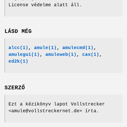
License védelme alatt áll.
LÁSD MÉG
alcc(1)
,
amule
(1)
,
amulecmd
(1)
,
amulegui
(1)
,
amuleweb
(1)
,
cas
(1)
,
ed2k
(1)
SZERZŐ
Ezt a kézikönyv lapot Vollstrecker
<amule@vollstreckernet.de> írta.