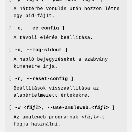
A háttérbe vonulás után hozzon létre
egy pid-fájlt.
[ -e,
--ec-config ]
A távoli elérés beállítása.
[ -o,
--log-stdout ]
A napló bejegyzéseket a szabvány
kimenetre írja.
[ -r,
--reset-config ]
Beállítások visszaállítása az
alapértelmezett értékekre.
[ -w
<fájl>
,
--use-amuleweb
=
<fájl>
]
Az amuleweb programnak
<fájl>
-t
fogja használni.