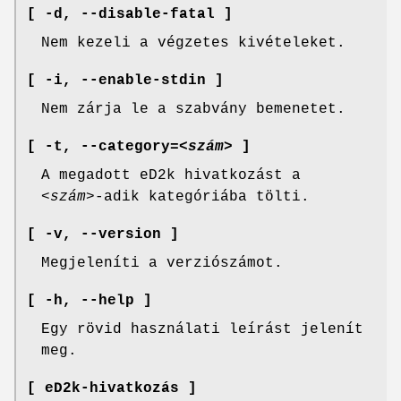
[ -d,
--disable-fatal ]
Nem kezeli a végzetes kivételeket.
[ -i,
--enable-stdin ]
Nem zárja le a szabvány bemenetet.
[ -t
,
--category
=
<szám>
]
A megadott eD2k hivatkozást a
<szám>
-adik kategóriába tölti.
[ -v,
--version ]
Megjeleníti a verziószámot.
[ -h,
--help ]
Egy rövid használati leírást jelenít
meg.
[ eD2k-hivatkozás ]