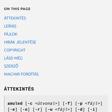
On this page
ÁTTEKINTÉS
LEÍRÁS
FÁJLOK
HIBÁK JELENTÉSE
COPYRIGHT
LÁSD MÉG
SZERZŐ
MAGYAR FORDÍTÁS
ÁTTEKINTÉS
amuled
[
-c
<útvonal>
] [
-f
] [
-p
<fájl>
]
[
-e
] [
-o
] [
-r
] [
-w
<fájl>
] [
-d
] [
-i
]