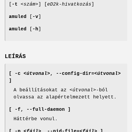
[
-t
<szám>
] [
eD2k-hivatkozás
]
amuled
[
-v
]
amuled
[
-h
]
LEÍRÁS
[ -c
<útvonal>
,
--config-dir
=
<útvonal>
]
A beállításokat az
<útvonal>
-ból
olvassa az alapértelmezett helyett.
[ -f,
--full-daemon ]
Háttérbe vonul.
[ -p
<fájl>
,
--pid-file
=
<fájl>
]