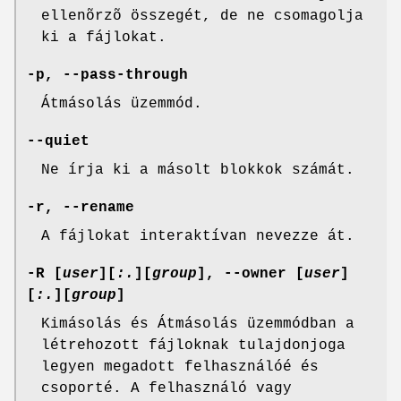
ellenõrzõ összegét, de ne csomagolja
ki a fájlokat.
-p, --pass-through
Átmásolás üzemmód.
--quiet
Ne írja ki a másolt blokkok számát.
-r, --rename
A fájlokat interaktívan nevezze át.
-R
[
user
][
:.
][
group
],
--owner
[
user
]
[
:.
][
group
]
Kimásolás és Átmásolás üzemmódban a
létrehozott fájloknak tulajdonjoga
legyen megadott felhasználóé és
csoporté. A felhasználó vagy