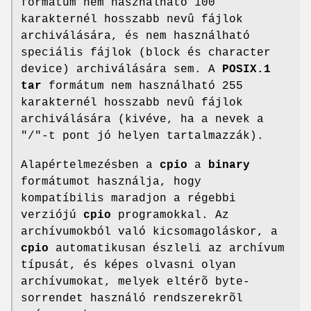
formátum nem használható 100
karakternél hosszabb nevû fájlok
archiválására, és nem használható
speciális fájlok (block és character
device) archiválására sem. A
POSIX.1
tar
formátum nem használható 255
karakternél hosszabb nevû fájlok
archiválására (kivéve, ha a nevek a
"/"-t pont jó helyen tartalmazzák).
Alapértelmezésben a
cpio
a
binary
formátumot használja, hogy
kompatíbilis maradjon a régebbi
verziójú
cpio
programokkal. Az
archívumokból való kicsomagoláskor, a
cpio
automatikusan észleli az archívum
típusát, és képes olvasni olyan
archívumokat, melyek eltérõ byte-
sorrendet használó rendszerekrõl