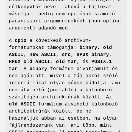
célkönyvtár neve - ahová a fájlokat
másolja - pedig nem opciónak számító
parancssori argumentumként (non-option
argument) adandó meg.
A
cpio
a következõ archívum-
formátumokat támogatja:
binary
,
old
ASCII
,
new ASCII
,
crc
,
HPUX binary
,
HPUX old ASCII
,
old tar
, és
POSIX.1
tar
. A
binary
formátum divatjamúlt és
nem ajánlott, mivel a fájlokról szóló
információkat olyan módon kódolja, ami
nem átvihetõ (portable) a különbözõ
számítógép-architektúrák között. Az
old ASCII
formátum átvihetõ különbözõ
architektrúrák között, de ne
használjuk abban az esetben, ha olyan
fájlrendszerünk van, ami több, mint