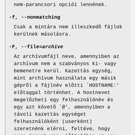
nem-parancsori opciói lennének.
-f, --nonmatching
Csak a mintára nem illeszkedõ fájlok
kerülnek másolásra.
-F, --file=
archive
Az archívumfájl neve, amennyiben az
archívum nem a szabványos ki- vagy
bemenetre kerül. Kazettás egység,
mint archívum használata egy másik
géprõl a fájlnév elõtti `HOSTNAME:'
elõtaggal történhet. A hostnevet
megelõzheti egy felhasználónév és
egy azt követõ `@', amennyiben a
távoli kazettás egységet
felhasználóként (userként)
szeretnénk elérni, feltéve, hogy