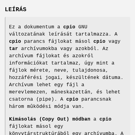
LEÍRÁS
Ez a dokumentum a
cpio
GNU
változatának leírását tartalmazza. A
cpio
parancs fájlokat másol
cpio
vagy
tar
archívumokba vagy azokból. Az
archívum fájlokat és azokról
információkat tartalmaz, úgy mint a
fájlok mérete, neve, tulajdonosa,
hozzáférési jogai, készültének dátuma.
Archívum lehet egy fájl a
merevlemezen, máneskazettán, és lehet
csatorna (pipe). A
cpio
parancsnak
három mûködési módja van.
Kimásolás (Copy Out) módban
a
cpio
fájlokat másol egy
könyvtárstruktúrából egy archívumba. A