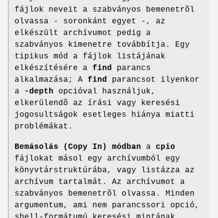
fájlok neveit a szabványos bemenetrõl
olvassa - soronkánt egyet -, az
elkészült archívumot pedig a
szabványos kimenetre továbbítja. Egy
tipikus mód a fájlok listájának
elkészítésére a
find
parancs
alkalmazása; A
find
parancsot ilyenkor
a
-depth
opcióval használjuk,
elkerülendõ az írási vagy keresési
jogosultságok esetleges hiánya miatti
problémákat.
Bemásolás (Copy In) módban
a
cpio
fájlokat másol egy archívumból egy
könyvtárstruktúrába, vagy listázza az
archívum tartalmát. Az archívumot a
szabványos bemenetrõl olvassa. Minden
argumentum, ami nem parancssori opció,
shell-formátumú keresési mintának