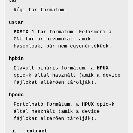
tar
Régi tar formátum.
ustar
POSIX.1 tar
formátum. Felismeri a
GNU
tar
archivumokat, amik
hasonlóak, bár nem egyenértékûek.
hpbin
Elavult bináris formátum, a
HPUX
cpio-k által használt (amik a device
fájlokat eltérõen tárolják).
hpodc
Portolható formátum, a
HPUX
cpio-k
által használt (amik a device
fájlokat eltérõen tárolják).
-i, --extract