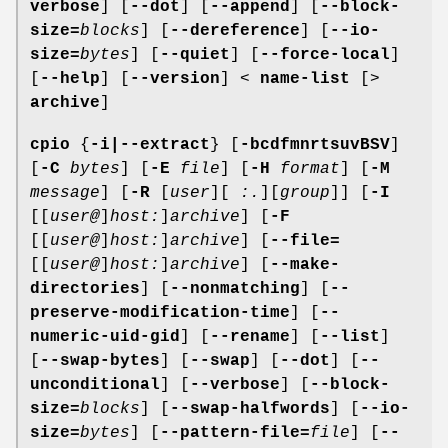
verbose
] [
--dot
] [
--append
] [
--block-
size=
blocks
] [
--dereference
] [
--io-
size=
bytes
] [
--quiet
] [
--force-local
]
[
--help
] [
--version
] <
name-list
[>
archive
]
cpio
{
-i|--extract
} [
-bcdfmnrtsuvBSV
]
[
-C
bytes
] [
-E
file
] [
-H
format
] [
-M
message
] [
-R
[
user
][
:.
][
group
]] [
-I
[[
user@
]
host:
]
archive
] [
-F
[[
user@
]
host:
]
archive
] [
--file=
[[
user@
]
host:
]
archive
] [
--make-
directories
] [
--nonmatching
] [
--
preserve-modification-time
] [
--
numeric-uid-gid
] [
--rename
] [
--list
]
[
--swap-bytes
] [
--swap
] [
--dot
] [
--
unconditional
] [
--verbose
] [
--block-
size=
blocks
] [
--swap-halfwords
] [
--io-
size=
bytes
] [
--pattern-file=
file
] [
--