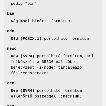
pedig "bin".
bin
Régimódi bináris formátum.
odc
Old (POSIX.1)
portolható formátum.
newc
New (SVR4)
portolható formátum, ami
felkészült a 65536-nál több
bejegyzést (i-node) tartalmazó
fájlrendszerekre.
crc
New (SVR4)
portolható formátum,
ellenõrzõ összeggel (checksum).