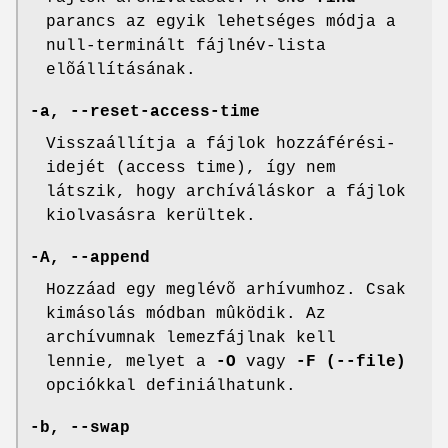
parancs az egyik lehetséges módja a
null-terminált fájlnév-lista
elõállításának.
-a, --reset-access-time
Visszaállítja a fájlok hozzáférési-
idejét (access time), így nem
látszik, hogy archíváláskor a fájlok
kiolvasásra kerültek.
-A, --append
Hozzáad egy meglévõ arhívumhoz. Csak
kimásolás módban mûködik. Az
archívumnak lemezfájlnak kell
lennie, melyet a
-O
vagy
-F (--file)
opciókkal definiálhatunk.
-b, --swap