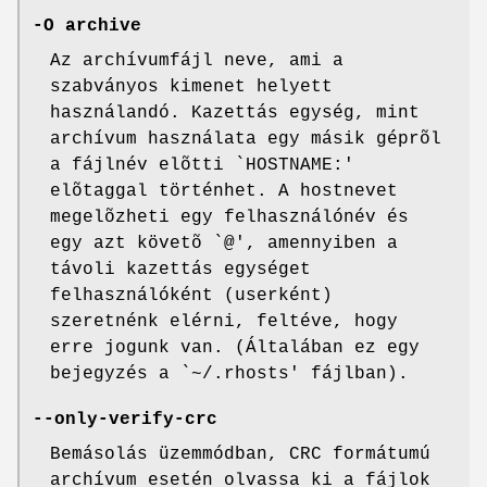
-O archive
Az archívumfájl neve, ami a
szabványos kimenet helyett
használandó. Kazettás egység, mint
archívum használata egy másik géprõl
a fájlnév elõtti `HOSTNAME:'
elõtaggal történhet. A hostnevet
megelõzheti egy felhasználónév és
egy azt követõ `@', amennyiben a
távoli kazettás egységet
felhasználóként (userként)
szeretnénk elérni, feltéve, hogy
erre jogunk van. (Általában ez egy
bejegyzés a `~/.rhosts' fájlban).
--only-verify-crc
Bemásolás üzemmódban, CRC formátumú
archívum esetén olvassa ki a fájlok