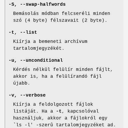
-S, --swap-halfwords
Bemásolás módban felcseréli minden
szó (4 byte) félszavait (2 byte).
-t, --list
Kiírja a bemeneti archívum
tartalomjegyzékét.
-u, --unconditional
Kérdés nélkül felülír minden fájlt,
akkor is, ha a felülírandó fájl
újabb.
-v, --verbose
Kiírja a feldolgozott fájlok
listáját. Ha a
-t
, kapcsolóval
használjuk, akkor a fájlokról egy
`ls -l' -szerû tartalomjegyzéket ad.