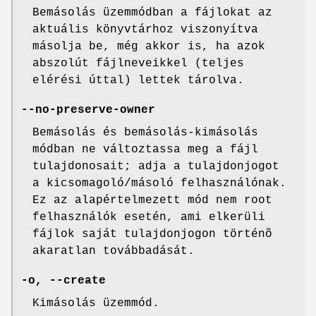
Bemásolás üzemmódban a fájlokat az
aktuális könyvtárhoz viszonyítva
másolja be, még akkor is, ha azok
abszolút fájlneveikkel (teljes
elérési úttal) lettek tárolva.
--no-preserve-owner
Bemásolás és bemásolás-kimásolás
módban ne változtassa meg a fájl
tulajdonosait; adja a tulajdonjogot
a kicsomagoló/másoló felhasználónak.
Ez az alapértelmezett mód nem root
felhasználók esetén, ami elkerüli
fájlok saját tulajdonjogon történõ
akaratlan továbbadását.
-o, --create
Kimásolás üzemmód.