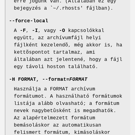
erre jogunk van. (Általában ez egy
bejegyzés a `~/.rhosts' fájlban).
--force-local
A
-F
,
-I
, vagy
-O
kapcsolókkal
együtt, az archívumfájl helyi
fájlként kezelendõ, még akkor is, ha
kettõspontot tartalmaz, ami
általában azt jelentené, hogy a fájl
egy távoli hoston található.
-H FORMAT, --format=
FORMAT
Használja a FORMAT archívum
formátumot. A használható formátumok
listája alább olvasható; a formátum
nevek nagybetûsként is megadhatók.
Az alapértelmezett formátum
bemásoláskor az automatikusan
felismert formátum, kimásoláskor