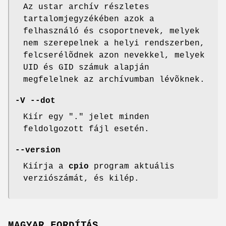
Az ustar archív részletes
tartalomjegyzékében azok a
felhasználó és csoportnevek, melyek
nem szerepelnek a helyi rendszerben,
felcserélõdnek azon nevekkel, melyek
UID és GID számuk alapján
megfelelnek az archívumban lévõknek.
-V --dot
Kiír egy "." jelet minden
feldolgozott fájl esetén.
--version
Kiírja a
cpio
program aktuális
verziószámát, és kilép.
MAGYAR FORDÍTÁS