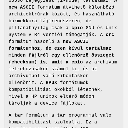
65536 bejegyzést (i-node) tartalmaz. A
new ASCII
formátum átvihetõ különbözõ
architektrúrák között, és használható
bármekkora fájlrendszeren, de
pillanatnyilag csak a
cpio
GNU és Unix
System V R4 verziói támogatják. A
crc
formátum hasonló a
new ASCII
formátumhoz, de ezen kívül
tartalmaz
minden fájlról egy ellenõrzõ összeget
(checksum) is, amit a
cpio
az archívum
létrehozásakor számol ki, és az
archívumból való kibontáskor
ellenõriz. A
HPUX
formátumok
kompatibilitási okokból léteznek,
mivel a HP unixok eltérõ módon
tárolják a device fájlokat.
A
tar
formátum a
tar
programmal való
kompatibilitást szolgálja. Ez a