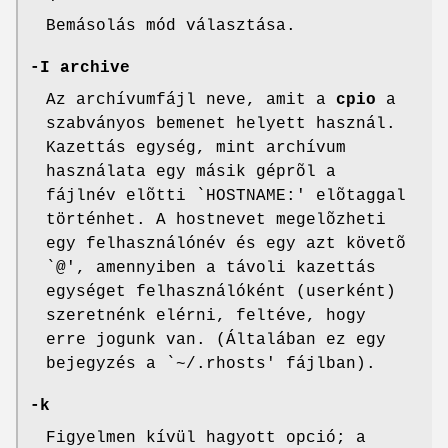
Bemásolás mód választása.
-I archive
Az archívumfájl neve, amit a
cpio
a
szabványos bemenet helyett használ.
Kazettás egység, mint archívum
használata egy másik géprõl a
fájlnév elõtti `HOSTNAME:' elõtaggal
történhet. A hostnevet megelõzheti
egy felhasználónév és egy azt követõ
`@', amennyiben a távoli kazettás
egységet felhasználóként (userként)
szeretnénk elérni, feltéve, hogy
erre jogunk van. (Általában ez egy
bejegyzés a `~/.rhosts' fájlban).
-k
Figyelmen kívül hagyott opció; a