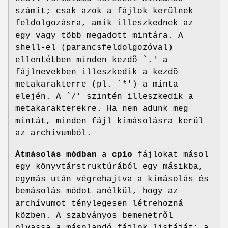
számít; csak azok a fájlok kerülnek
feldolgozásra, amik illeszkednek az
egy vagy több megadott mintára. A
shell-el (parancsfeldolgozóval)
ellentétben minden kezdõ `.' a
fájlnevekben illeszkedik a kezdõ
metakarakterre (pl. `*') a minta
elején. A `/' szintén illeszkedik a
metakarakterekre. Ha nem adunk meg
mintát, minden fájl kimásolásra kerül
az archívumból.
Átmásolás módban
a
cpio
fájlokat másol
egy könyvtárstruktúrából egy másikba,
egymás után végrehajtva a kimásolás és
bemásolás módot anélkül, hogy az
archívumot ténylegesen létrehozná
közben. A szabványos bemenetrõl
olvassa a másolandó fájlok listáját; a