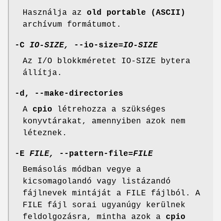
Használja az
old portable (ASCII)
archívum formátumot.
-C
IO-SIZE,
--io-size=
IO-SIZE
Az I/O blokkméretet IO-SIZE bytera
állítja.
-d, --make-directories
A
cpio
létrehozza a szükséges
konyvtárakat, amennyiben azok nem
léteznek.
-E
FILE,
--pattern-file=
FILE
Bemásolás módban vegye a
kicsomagolandó vagy listázandó
fájlnevek mintáját a FILE fájlból. A
FILE fájl sorai ugyanúgy kerülnek
feldolgozásra, mintha azok a
cpio