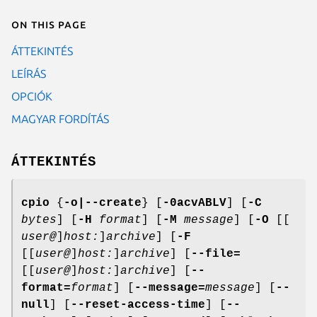
On this page
ÁTTEKINTÉS
LEÍRÁS
OPCIÓK
MAGYAR FORDÍTÁS
ÁTTEKINTÉS
cpio
{
-o|--create
} [
-0acvABLV
] [
-C
bytes
] [
-H
format
] [
-M
message
] [
-O
[[
user@
]
host:
]
archive
] [
-F
[[
user@
]
host:
]
archive
] [
--file=
[[
user@
]
host:
]
archive
] [
--
format=
format
] [
--message=
message
] [
--
null
] [
--reset-access-time
] [
--