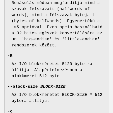
Bemásolás módban megfordítja mind a
szavak félszavait (halfwords of
words), mind a félszavak bytejait
(bytes of halfwords). Egyenértékû a
-sS
opcióval. Ezen opció használható
a 32 bites egészek konvertálására az
un. 'big-endian' és 'little-endian'
rendszerek között.
-B
Az I/O blokkméretet 5120 byte-ra
állítja. Alapértelmezésben a
blokkméret 512 byte.
--block-size=
BLOCK-SIZE
Az I/O blokkméretet BLOCK-SIZE * 512
bytera állítja.
-c