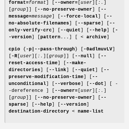
format=
format
] [
--owner=
[
user
][
:.
]
[
group
]] [
--no-preserve-owner
] [
--
message=
message
] [
--force-local
] [
--
no-absolute-filenames
] [
--sparse
] [
--
only-verify-crc
] [
--quiet
] [
--help
] [
-
-version
] [
pattern...
] [ <
archive
]
cpio
{
-p|--pass-through
} [
-0adlmuvLV
]
[
-R
[
user
][
:.
][
group
]] [
--null
] [
--
reset-access-time
] [
--make-
directories
] [
--link
] [
--quiet
] [
--
preserve-modification-time
] [
--
unconditional
] [
--verbose
] [
--dot
] [ -
-dereference ] [
--owner=
[
user
][
:.
]
[
group
]] [
--no-preserve-owner
] [
--
sparse
] [
--help
] [
--version
]
destination-directory
<
name-list