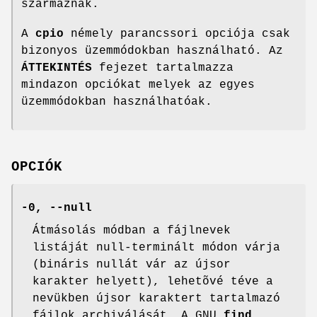
származnak.
A
cpio
némely parancssori opciója csak
bizonyos üzemmódokban használható. Az
ÁTTEKINTÉS
fejezet tartalmazza
mindazon opciókat melyek az egyes
üzemmódokban használhatóak.
OPCIÓK
-0, --null
Átmásolás módban a fájlnevek
listáját null-terminált módon várja
(bináris nullát vár az újsor
karakter helyett), lehetõvé téve a
nevükben újsor karaktert tartalmazó
fájlok archiválását. A GNU
find