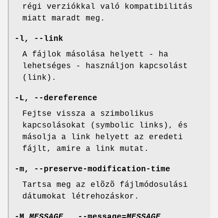
régi verziókkal való kompatibilitás
miatt maradt meg.
-l, --link
A fájlok másolása helyett - ha
lehetséges - használjon kapcsolást
(link).
-L, --dereference
Fejtse vissza a szimbolikus
kapcsolásokat (symbolic links), és
másolja a link helyett az eredeti
fájlt, amire a link mutat.
-m, --preserve-modification-time
Tartsa meg az elõzõ fájlmódosulási
dátumokat létrehozáskor.
-M
MESSAGE
, --message=
MESSAGE