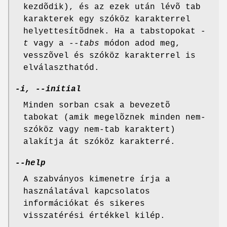
kezdõdik), és az ezek után lévõ tab
karakterek egy szóköz karakterrel
helyettesítõdnek. Ha a tabstopokat
-
t
vagy a
--tabs
módon adod meg,
vesszõvel és szóköz karakterrel is
elválaszthatód.
-i, --initial
Minden sorban csak a bevezetõ
tabokat (amik megelõznek minden nem-
szóköz vagy nem-tab karaktert)
alakítja át szóköz karakterré.
--help
A szabványos kimenetre írja a
használatával kapcsolatos
információkat és sikeres
visszatérési értékkel kilép.