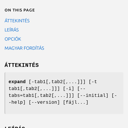
On this page
ÁTTEKINTÉS
LEÍRÁS
OPCIÓK
MAGYAR FORDÍTÁS
ÁTTEKINTÉS
expand
[-tab1[,tab2[,...]]] [-t
tab1[,tab2[,...]]] [-i] [--
tabs=tab1[,tab2[,...]]] [--initial] [-
-help] [--version] [fájl...]