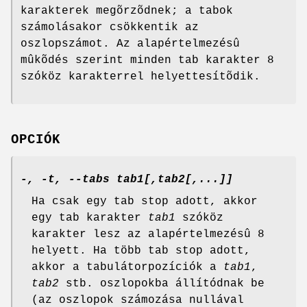
karakterek megõrzõdnek; a tabok
számolásakor csökkentik az
oszlopszámot. Az alapértelmezésû
mûkõdés szerint minden tab karakter 8
szóköz karakterrel helyettesítõdik.
OPCIÓK
-, -t, --tabs tab1[,tab2[,...]]
Ha csak egy tab stop adott, akkor
egy tab karakter
tab1
szóköz
karakter lesz az alapértelmezésû 8
helyett. Ha több tab stop adott,
akkor a tabulátorpozíciók a
tab1
,
tab2
stb. oszlopokba állítódnak be
(az oszlopok számozása nullával