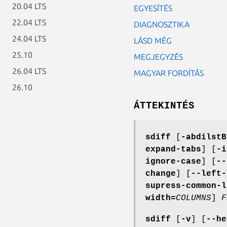
20.04 LTS
EGYESÍTÉS
22.04 LTS
DIAGNOSZTIKA
24.04 LTS
LÁSD MÉG
25.10
MEGJEGYZÉS
26.04 LTS
MAGYAR FORDÍTÁS
26.10
ÁTTEKINTÉS
sdiff
[
-abdilstB
expand-tabs
] [
-i
ignore-case
] [
--
change
] [
--left-
supress-common-l
width=
COLUMNS
]
F
sdiff
[
-v
] [
--he