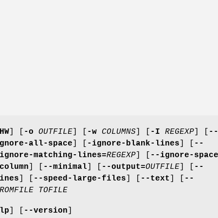
HW
] [
-o
OUTFILE
] [
-w
COLUMNS
] [
-I
REGEXP
] [
-
gnore-all-space
] [
-ignore-blank-lines
] [
--
ignore-matching-lines=
REGEXP
] [
--ignore-spac
column
] [
--minimal
] [
--output=
OUTFILE
] [
--
ines
] [
--speed-large-files
] [
--text
] [
--
ROMFILE TOFILE
lp
] [
--version
]