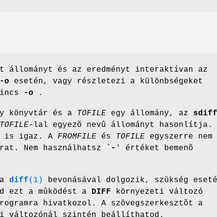
t állományt és az eredményt interaktívan az
-o
esetén, vagy részletezi a különbségeket
nincs
-o
.
y könyvtár és a
TOFILE
egy állomány, az
sdif
TOFILE
-lal egyezõ nevû állományt hasonlítja.
a is igaz. A
FROMFILE
és
TOFILE
egyszerre nem
rat. Nem használhatsz `
-
' értéket bemenõ
a
diff
(1)
bevonásával dolgozik, szükség eset
od ezt a mûködést a
DIFF
környezeti változó
rogramra hivatkozol. A szövegszerkesztõt a
i változónál szintén beállíthatod.