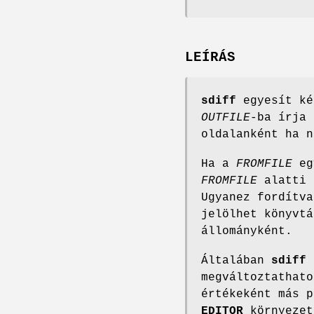
LEÍRÁS
sdiff
egyesít ké
OUTFILE
-ba írja
oldalanként ha 
Ha a
FROMFILE
eg
FROMFILE
alatti
Ugyanez fordítv
jelölhet könyvtá
állományként.
Általában
sdiff
megváltoztathat
értékeként más p
EDITOR
környezet