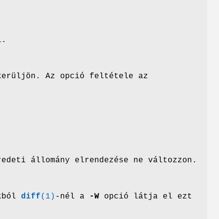
i.
kerüljön. Az opció feltétele az
redeti állomány elrendezése ne változzon.
okból
diff
(1)
-nél a
-W
opció látja el ezt