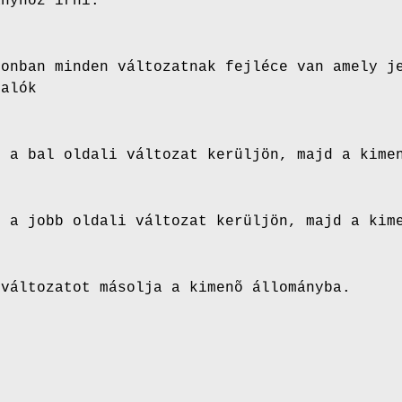
ányhoz írni.
zonban minden változatnak fejléce van amely j
valók
e a bal oldali változat kerüljön, majd a kime
e a jobb oldali változat kerüljön, majd a kim
 változatot másolja a kimenõ állományba.