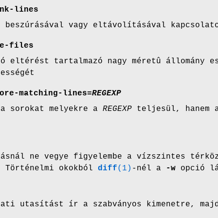
nk-lines
k beszúrásával vagy eltávolításával kapcsolat
e-files
ló eltérést tartalmazó nagy méretû állomány e
bességét
ore-matching-lines=
REGEXP
 a sorokat melyekre a
REGEXP
teljesül, hanem a
tásnál ne vegye figyelembe a vízszintes térkö
. Történelmi okokból
diff
(1)
-nél a
-w
opció lá
lati utasítást ír a szabványos kimenetre, maj