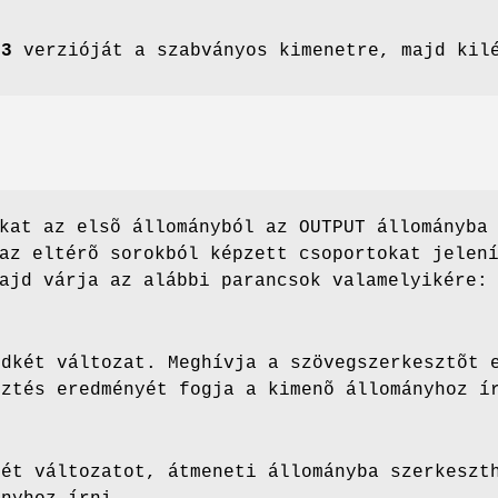
f3
verzióját a szabványos kimenetre, majd kil
kat az elsõ állományból az OUTPUT állományba
az eltérõ sorokból képzett csoportokat jelen
ajd várja az alábbi parancsok valamelyikére:
ndkét változat. Meghívja a szövegszerkesztõt 
sztés eredményét fogja a kimenõ állományhoz í
két változatot, átmeneti állományba szerkeszt