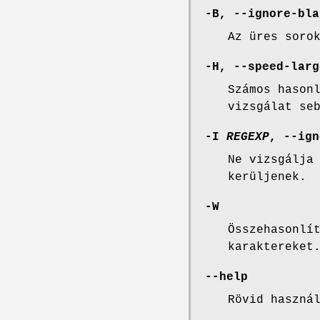
-B, --ignore-bla
Az üres soro
-H, --speed-larg
Számos hason
vizsgálat se
-I
REGEXP
, --ign
Ne vizsgálja
kerüljenek.
-W
Összehasonlí
karaktereket
--help
Rövid haszná