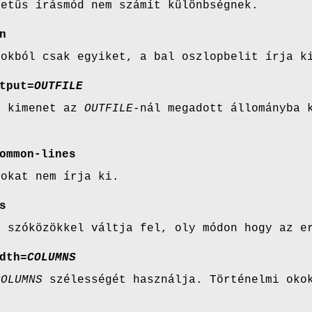
betûs írásmód nem számít különbségnek.
n
rokból csak egyiket, a bal oszlopbelit írja k
tput=
OUTFILE
t kimenet az
OUTFILE
-nál megadott állományba 
.
ommon-lines
rokat nem írja ki.
s
t szóközökkel váltja fel, oly módon hogy az e
dth=
COLUMNS
COLUMNS
szélességét használja. Történelmi ok