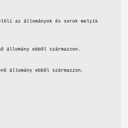
elöli az állományok és sorok melyik
nõ állomány ebbõl származzon.
enõ állomány ebbõl származzon.