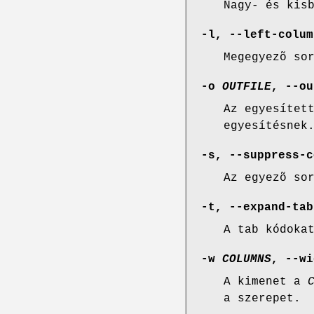
Nagy- és kis
-l, --left-colum
Megegyezõ so
-o
OUTFILE
, --ou
Az egyesítet
egyesítésnek
-s, --suppress-c
Az egyezõ so
-t, --expand-tab
A tab kódoka
-w
COLUMNS
, --wi
A kimenet a
a szerepet.