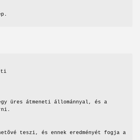
ép.
íti
egy üres átmeneti állománnyal, és a
rni.
hetõvé teszi, és ennek eredményét fogja a