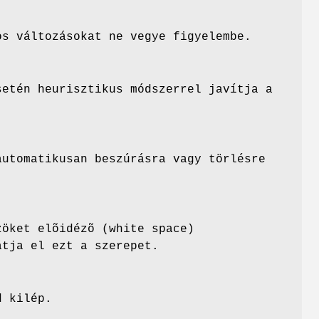
os változásokat ne vegye figyelembe.
setén heurisztikus módszerrel javítja a
utomatikusan beszúrásra vagy törlésre
zöket elõidézõ (white space)
tja el ezt a szerepet.
d kilép.