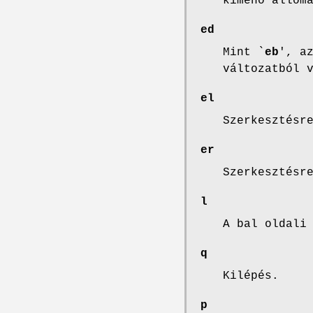
kimenõ állom
ed
Mint `
eb
', a
változatból 
el
Szerkesztésr
er
Szerkesztésr
l
A bal oldali
q
Kilépés.
p