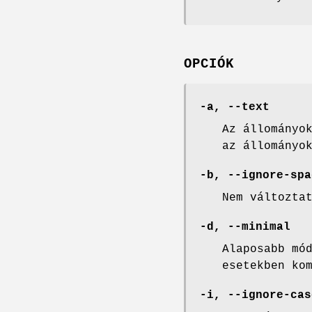
OPCIÓK
-a, --text
Az állományo
az állományo
-b, --ignore-spa
Nem változta
-d, --minimal
Alaposabb mó
esetekben ko
-i, --ignore-cas