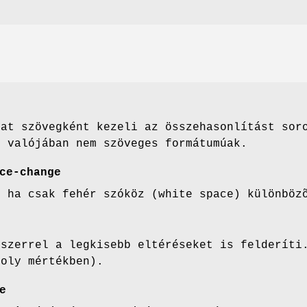
kat szövegként kezeli az összehasonlítást sor
k valójában nem szöveges formátumúak.
ce-change
t ha csak fehér szóköz (white space) különböz
dszerrel a legkisebb eltéréseket is felderíti
moly mértékben).
e