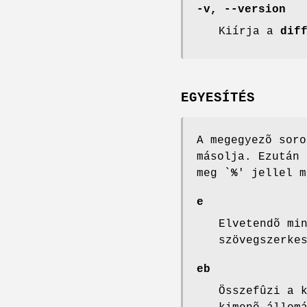
-v, --version
Kiírja a
dif
EGYESÍTÉS
A megegyezõ soro
másolja. Ezután 
meg `
%
' jellel m
e
Elvetendõ mi
szövegszerke
eb
Összefûzi a 