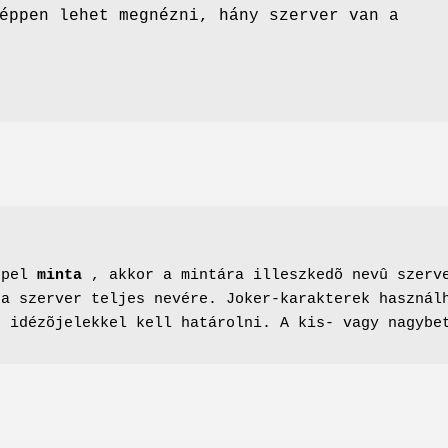
éppen lehet megnézni, hány szerver van a
epel
minta
, akkor a mintára illeszkedõ nevû szerve
 a szerver teljes nevére. Joker-karakterek használ
- idézõjelekkel kell határolni. A kis- vagy nagybe