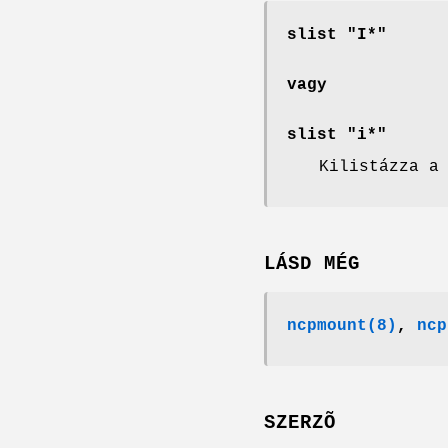
slist "I*"
vagy
slist "i*"
Kilistázza a
LÁSD MÉG
ncpmount(8)
,
ncp
SZERZÕ