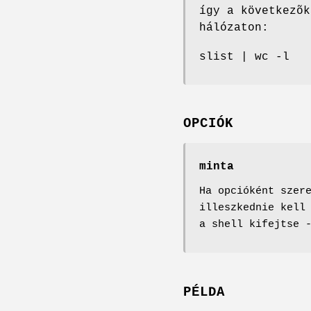
így a következõk
hálózaton:
slist | wc -l
OPCIÓK
minta
Ha opcióként szer
illeszkednie kell
a shell kifejtse 
PÉLDA