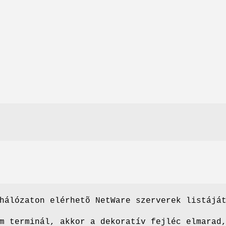
hálózaton elérhetõ NetWare szerverek listájá
m terminál, akkor a dekoratív fejléc elmarad