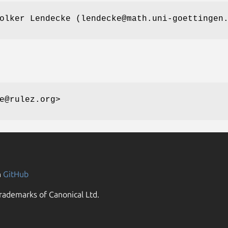
olker Lendecke (lendecke@math.uni-goettingen
e@rulez.org>
n
GitHub
rademarks of Canonical Ltd.