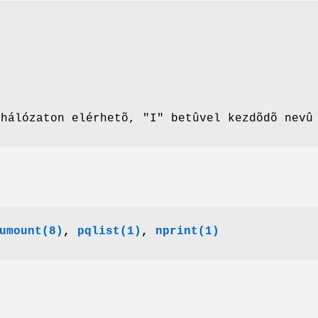
 hálózaton elérhetõ, "I" betûvel kezdõdõ nevû
umount(8)
,
pqlist(1)
,
nprint(1)