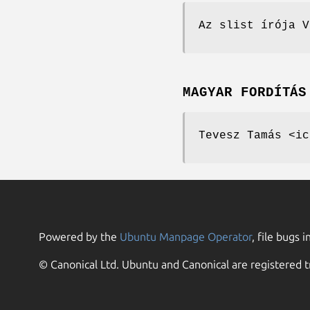
Az slist írója V
MAGYAR FORDÍTÁS
Tevesz Tamás <ic
Powered by the
Ubuntu Manpage Operator
, file bugs i
© Canonical Ltd. Ubuntu and Canonical are registered t