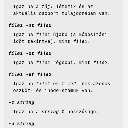
Igaz ha a
fájl
létezik és az
aktuális csoport tulajdonában van.
file1
-
nt
file2
Igaz ha
file1
újabb (a módosítási
idõt tekintve), mint
file2
.
file1
-
ot
file2
Igaz ha
file1
régebbi, mint
file2
.
file1
-ef
file2
Igaz ha
file1
és
file2
-nek azonos
eszköz- és inode-számuk van.
-z
string
Igaz ha a
string
0 hosszúságú.
-n
string