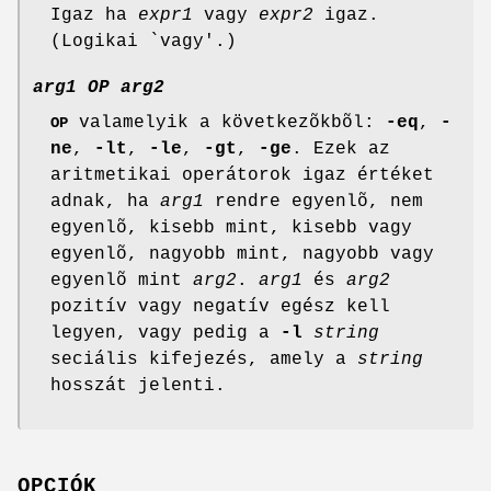
Igaz ha
expr1
vagy
expr2
igaz.
(Logikai `vagy'.)
arg1
OP
arg2
valamelyik a következõkbõl:
-eq
,
-
OP
ne
,
-lt
,
-le
,
-gt
,
-ge
. Ezek az
aritmetikai operátorok igaz értéket
adnak, ha
arg1
rendre egyenlõ, nem
egyenlõ, kisebb mint, kisebb vagy
egyenlõ, nagyobb mint, nagyobb vagy
egyenlõ mint
arg2
.
arg1
és
arg2
pozitív vagy negatív egész kell
legyen, vagy pedig a
-l
string
seciális kifejezés, amely a
string
hosszát jelenti.
OPCIÓK