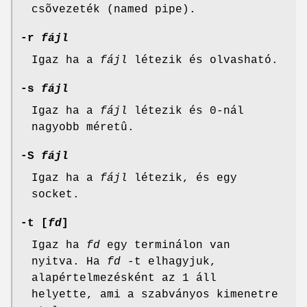
csõvezeték (named pipe).
-r
fájl
Igaz ha a
fájl
létezik és olvasható.
-s
fájl
Igaz ha a
fájl
létezik és 0-nál
nagyobb méretû.
-S
fájl
Igaz ha a
fájl
létezik, és egy
socket.
-t [
fd
]
Igaz ha
fd
egy terminálon van
nyitva. Ha
fd
-t elhagyjuk,
alapértelmezésként az 1 áll
helyette, ami a szabványos kimenetre