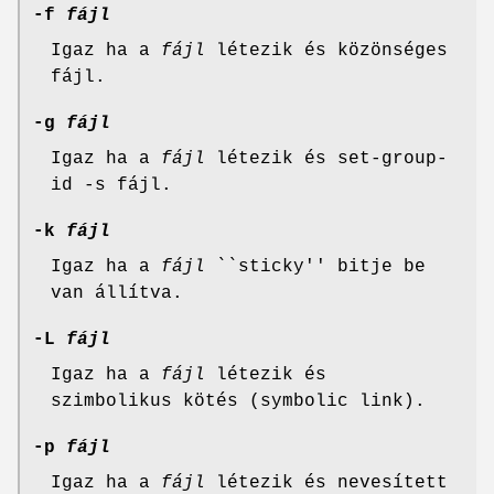
-f
fájl
Igaz ha a
fájl
létezik és közönséges
fájl.
-g
fájl
Igaz ha a
fájl
létezik és set-group-
id -s fájl.
-k
fájl
Igaz ha a
fájl
``sticky'' bitje be
van állítva.
-L
fájl
Igaz ha a
fájl
létezik és
szimbolikus kötés (symbolic link).
-p
fájl
Igaz ha a
fájl
létezik és nevesített