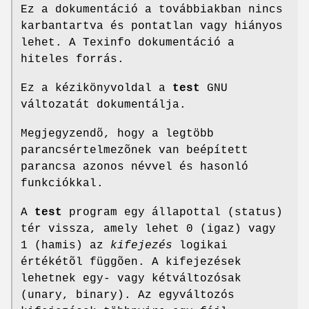
Ez a dokumentáció a továbbiakban nincs
karbantartva és pontatlan vagy hiányos
lehet. A Texinfo dokumentáció a
hiteles forrás.
Ez a kézikönyvoldal a
test
GNU
változatát dokumentálja.
Megjegyzendõ, hogy a legtöbb
parancsértelmezõnek van beépített
parancsa azonos névvel és hasonló
funkciókkal.
A
test
program egy állapottal (status)
tér vissza, amely lehet 0 (igaz) vagy
1 (hamis) az
kifejezés
logikai
értékétõl függõen. A kifejezések
lehetnek egy- vagy kétváltozósak
(unary, binary). Az egyváltozós