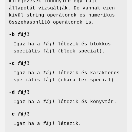
kifejezések többnyire egy fájl
állapotát vizsgálják. De vannak ezen
kívül string operátorok és numerikus
összehasonlító operátorok is.
-b
fájl
Igaz ha a
fájl
létezik és blokkos
speciális fájl (block special).
-c
fájl
Igaz ha a
fájl
létezik és karakteres
speciális fájl (character special).
-d
fájl
Igaz ha a
fájl
létezik és könyvtár.
-e
fájl
Igaz ha a
fájl
létezik.