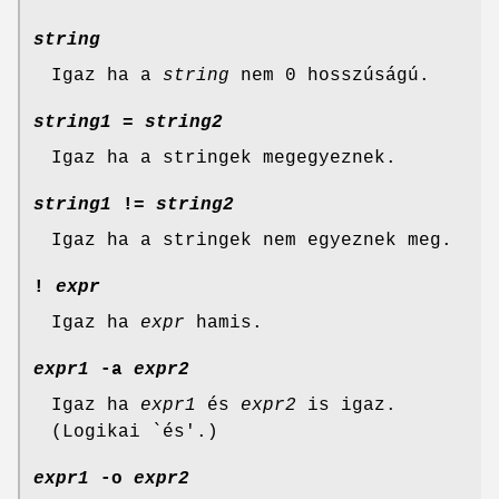
string
Igaz ha a
string
nem 0 hosszúságú.
string1
=
string2
Igaz ha a stringek megegyeznek.
string1
!=
string2
Igaz ha a stringek nem egyeznek meg.
!
expr
Igaz ha
expr
hamis.
expr1
-
a
expr2
Igaz ha
expr1
és
expr2
is igaz.
(Logikai `és'.)
expr1
-
o
expr2