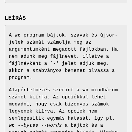
LEÍRÁS
A
wc
program bájtok, szavak és újsor-
jelek számát számolja meg az
argumentumként megadott fájlokban. Ha
nem adunk meg fájlnevet, illetve a
fájlnévként a `
-
' jelet adjuk meg,
akkor a szabványos bemenet olvassa a
program.
Alapértelmezés szerint a
wc
mindhárom
számot kiírja. Az opciókkal lehet
megadni, hogy csak bizonyos számok
legyenek kiírva. Az opciók nem
semlegesítik egymás hatását, így pl.
wc
--bytes --words
a bájtok és a