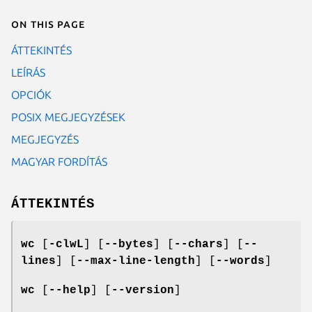
On this page
ÁTTEKINTÉS
LEÍRÁS
OPCIÓK
POSIX MEGJEGYZÉSEK
MEGJEGYZÉS
MAGYAR FORDÍTÁS
ÁTTEKINTÉS
wc
[
-clwL
] [
--bytes
] [
--chars
] [
--
lines
] [
--max-line-length
] [
--words
]
wc
[
--help
] [
--version
]