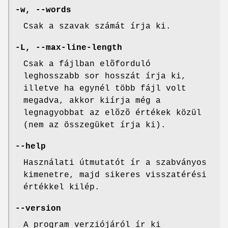
-w, --words
Csak a szavak számát írja ki.
-L, --max-line-length
Csak a fájlban elõforduló
leghosszabb sor hosszát írja ki,
illetve ha egynél több fájl volt
megadva, akkor kiírja még a
legnagyobbat az elõzõ értékek közül
(nem az összegüket írja ki).
--help
Használati útmutatót ír a szabványos
kimenetre, majd sikeres visszatérési
értékkel kilép.
--version
A program verziójáról ír ki