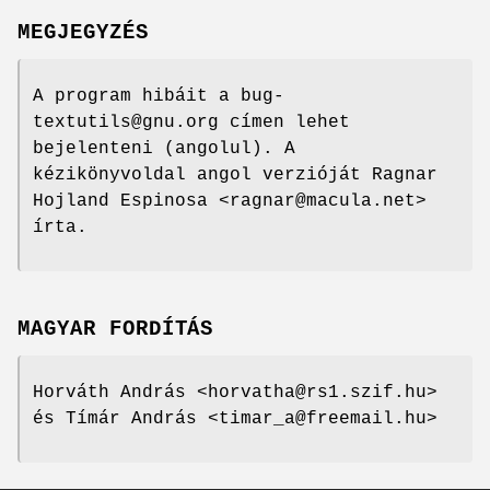
MEGJEGYZÉS
A program hibáit a bug-
textutils@gnu.org címen lehet
bejelenteni (angolul). A
kézikönyvoldal angol verzióját Ragnar
Hojland Espinosa <ragnar@macula.net>
írta.
MAGYAR FORDÍTÁS
Horváth András <horvatha@rs1.szif.hu>
és Tímár András <timar_a@freemail.hu>