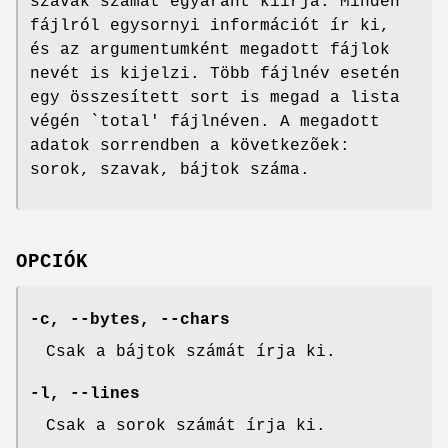
szavak számát egyaránt kiírja. Minden
fájlról egysornyi információt ír ki,
és az argumentumként megadott fájlok
nevét is kijelzi. Több fájlnév esetén
egy összesített sort is megad a lista
végén `total' fájlnéven. A megadott
adatok sorrendben a következõek:
sorok, szavak, bájtok száma.
OPCIÓK
-c, --bytes, --chars
Csak a bájtok számát írja ki.
-l, --lines
Csak a sorok számát írja ki.