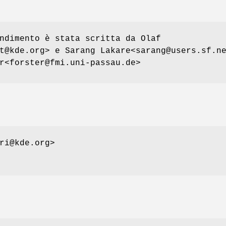
ndimento è stata scritta da Olaf
t@kde.org> e Sarang Lakare<sarang@users.sf.n
r<forster@fmi.uni-passau.de>
ri@kde.org>