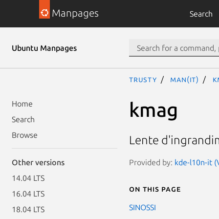
Manpages
Search
Ubuntu Manpages
trusty
man(it)
k
kmag
Home
Search
Browse
Lente d'ingrandi
Provided by:
kde-l10n-it 
Other versions
14.04 LTS
On this page
16.04 LTS
SINOSSI
18.04 LTS