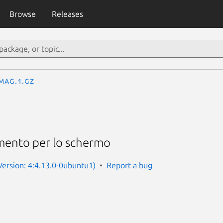
Browse
Releases
mag.1.gz
mento per lo schermo
(Version: 4:4.13.0-0ubuntu1)
Report a bug