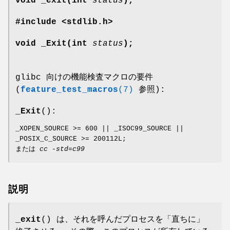
void _exit(int
status
);
#include <stdlib.h>
void _Exit(int
status
);
glibc 向けの機能検査マクロの要件
(
feature_test_macros
(7)
参照):
_Exit
():
_XOPEN_SOURCE >= 600 || _ISOC99_SOURCE ||
_POSIX_C_SOURCE >= 200112L;
または
cc -std=c99
説明
_exit
() は、それを呼んだプロセスを「直ちに」