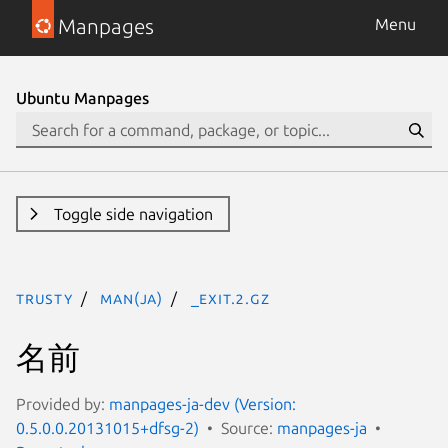
Manpages
Menu
Ubuntu Manpages
Toggle side navigation
trusty
man(ja)
_Exit.2.gz
名前
Provided by:
manpages-ja-dev (Version:
0.5.0.0.20131015+dfsg-2)
Source:
manpages-ja