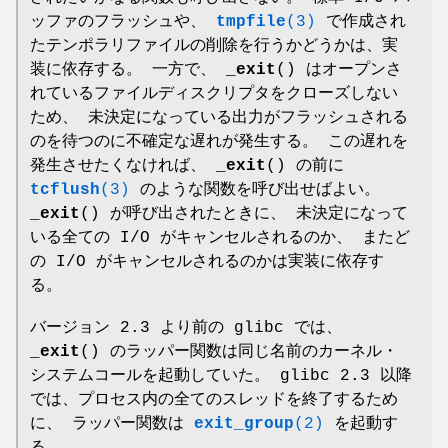
ッファのフラッシュや、
tmpfile
(3)
で作成され
たテンポラリファイルの削除を行うかどうかは、実
装に依存する。 一方で、
_exit
() はオープンさ
れているファイルディスクリプタをクローズしない
ため、 未決定になっている出力がフラッシュされる
のを待つのに不確定な遅れが発生する。 この遅れを
発生させたくなければ、
_exit
() の前に
tcflush
(3)
のような関数を呼び出せばよい。
_exit
() が呼び出されたときに、 未決定になって
いる全ての I/O がキャンセルされるのか、 またど
の I/O がキャンセルされるのかは実装に依存す
る。
バージョン 2.3 より前の glibc では、
_exit
() のラッパー関数は同じ名前のカーネル・
システムコールを起動していた。 glibc 2.3 以降
では、プロセス内の全てのスレッドを終了するため
に、 ラッパー関数は
exit_group
(2)
を起動す
る。