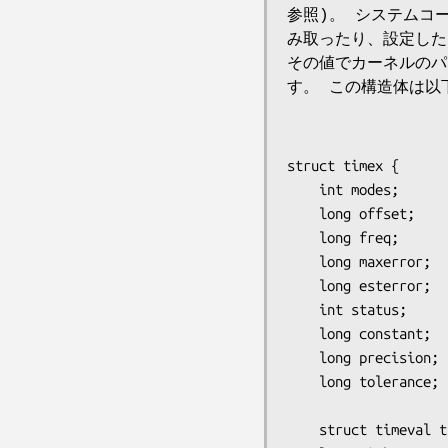
参照)。 システムコ
み取ったり、設定し
その値でカーネルのパ
す。 この構造体は以
struct timex {

    int modes;           /* mode selector */

    long offset;         /* time offset (usec) */

    long freq;           /* frequency offset (scaled ppm) */

    long maxerror;       /* maximum error (usec) */

    long esterror;       /* estimated error (usec) */

    int status;          /* clock command/status */

    long constant;       /* pll time constant */

    long precision;      /* clock precision (usec) (read-only) */

    long tolerance;      /* clock frequency tolerance (ppm)

                            (r
    struct timeval time; /* current time (read-only) */
