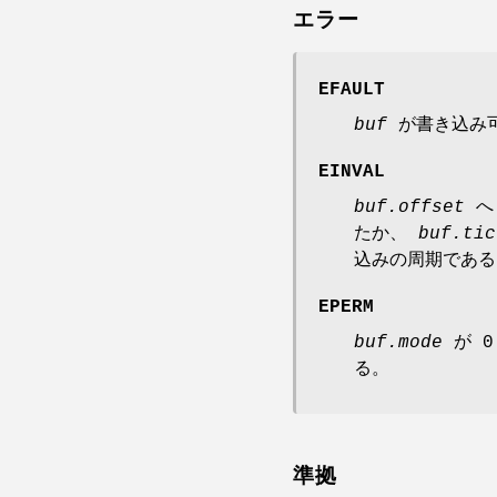
エラー
EFAULT
buf
が書き込み
EINVAL
buf.offset
へ 
たか、
buf.tic
込みの周期である
EPERM
buf.mode
が 0
る。
準拠