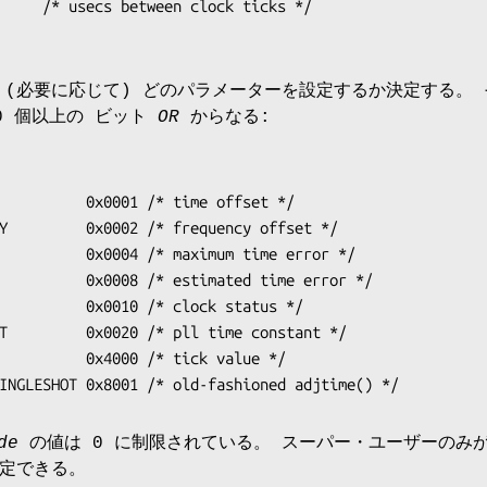
(必要に応じて) どのパラメーターを設定するか決定する。 
0 個以上の ビット
OR
からなる:
          0x0001 /* time offset */

Y         0x0002 /* frequency offset */

          0x0004 /* maximum time error */

          0x0008 /* estimated time error */

          0x0010 /* clock status */

T         0x0020 /* pll time constant */

          0x4000 /* tick value */

INGLESHOT 0x8001 /* old-fashioned adjtime() */
de
の値は 0 に制限されている。 スーパー・ユーザーのみ
定できる。