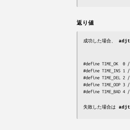
返り値
成功した場合、
adj
#define TIME_OK  0 /
#define TIME_INS 1 /
#define TIME_DEL 2 /
#define TIME_OOP 3 /
#define TIME_BAD 4 /
失敗した場合は
adj