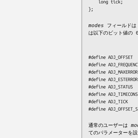
    long tick;           /* usecs between clock ticks */

};
modes
フィールドは 
は以下のビット値の 
#define ADJ_OFFSET  
#define ADJ_FREQUENC
#define ADJ_MAXERROR
#define ADJ_ESTERROR
#define ADJ_STATUS  
#define ADJ_TIMECONS
#define ADJ_TICK    
#define ADJ_OFFSET_S
通常のユーザーは
mo
てのパラメーターを設