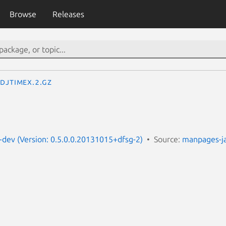
Browse
Releases
djtimex.2.gz
dev (Version: 0.5.0.0.20131015+dfsg-2)
Source:
manpages-j