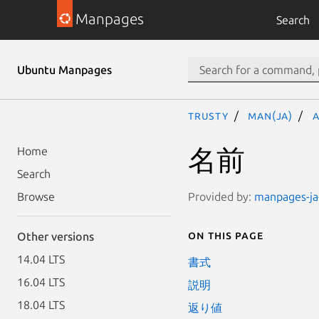
Manpages
Search
Ubuntu Manpages
trusty
man(ja)
a
名前
Home
Search
Provided by:
manpages-ja-
Browse
On this page
Other versions
14.04 LTS
書式
16.04 LTS
説明
18.04 LTS
返り値