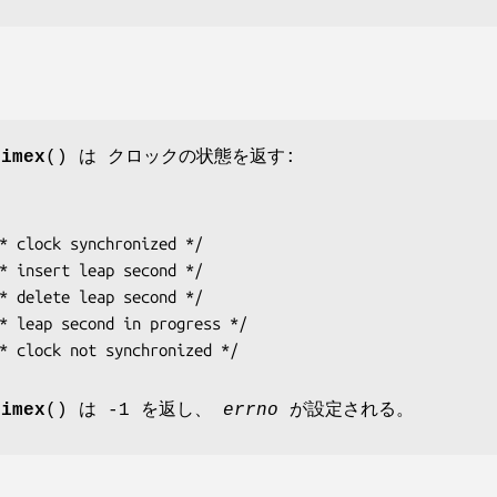
timex
() は クロックの状態を返す:
* clock synchronized */

* insert leap second */

* delete leap second */

* leap second in progress */

* clock not synchronized */
timex
() は -1 を返し、
errno
が設定される。