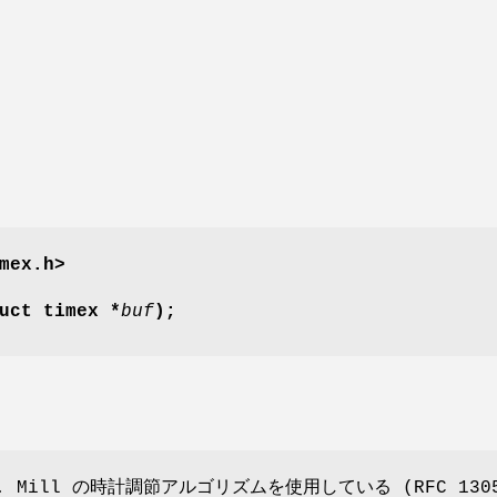
mex.h>
uct timex *
buf
);
 L. Mill の時計調節アルゴリズムを使用している (RFC 130