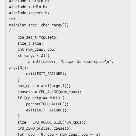
#include <unistd.h>

#include <stdio.h>

#include <assert.h>

int

main(int argc, char *argv[])

{

    cpu_set_t *cpusetp;

    size_t size;

    int num_cpus, cpu;

    if (argc < 2) {

        fprintf(stderr, "Usage: %s <num-cpus>\n", 
argv[0]);

        exit(EXIT_FAILURE);

    }

    num_cpus = atoi(argv[1]);

    cpusetp = CPU_ALLOC(num_cpus);

    if (cpusetp == NULL) {

        perror("CPU_ALLOC");

        exit(EXIT_FAILURE);

    }

    size = CPU_ALLOC_SIZE(num_cpus);

    CPU_ZERO_S(size, cpusetp);

    for (cpu = 0; cpu < num_cpus; cpu += 2)
