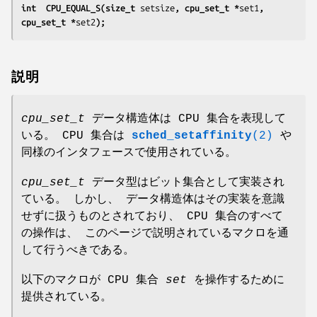
int  CPU_EQUAL_S(size_t 
setsize
, cpu_set_t *
set1
, 
cpu_set_t *
set2
);
説明
cpu_set_t
データ構造体は CPU 集合を表現して
いる。 CPU 集合は
sched_setaffinity
(2)
や
同様のインタフェースで使用されている。
cpu_set_t
データ型はビット集合として実装され
ている。 しかし、 データ構造体はその実装を意識
せずに扱うものとされており、 CPU 集合のすべて
の操作は、 このページで説明されているマクロを通
して行うべきである。
以下のマクロが CPU 集合
set
を操作するために
提供されている。