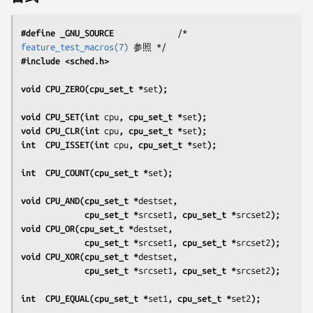
#define _GNU_SOURCE
             /* 
feature_test_macros(7)
#include <sched.h>
void CPU_ZERO(cpu_set_t *
set
);
void CPU_SET(int 
cpu
, cpu_set_t *
set
);
void CPU_CLR(int 
cpu
, cpu_set_t *
set
);
int  CPU_ISSET(int 
cpu
, cpu_set_t *
set
);
int  CPU_COUNT(cpu_set_t *
set
);
void CPU_AND(cpu_set_t *
destset
,
             cpu_set_t *
srcset1
, cpu_set_t *
srcset2
);
void CPU_OR(cpu_set_t *
destset
,
             cpu_set_t *
srcset1
, cpu_set_t *
srcset2
);
void CPU_XOR(cpu_set_t *
destset
,
             cpu_set_t *
srcset1
, cpu_set_t *
srcset2
);
int  CPU_EQUAL(cpu_set_t *
set1
, cpu_set_t *
set2
);