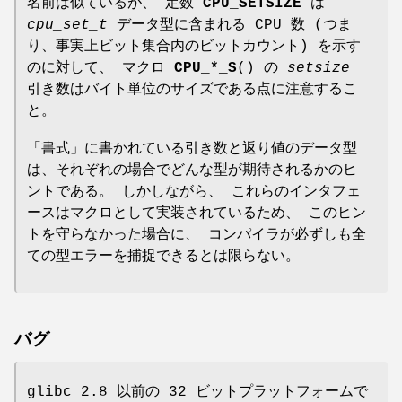
名前は似ているが、 定数
CPU_SETSIZE
は
cpu_set_t
データ型に含まれる CPU 数 (つま
り、事実上ビット集合内のビットカウント) を示す
のに対して、 マクロ
CPU_*_S
() の
setsize
引き数はバイト単位のサイズである点に注意するこ
と。
「書式」に書かれている引き数と返り値のデータ型
は、それぞれの場合でどんな型が期待されるかのヒ
ントである。 しかしながら、 これらのインタフェ
ースはマクロとして実装されているため、 このヒン
トを守らなかった場合に、 コンパイラが必ずしも全
ての型エラーを捕捉できるとは限らない。
バグ
glibc 2.8 以前の 32 ビットプラットフォームで