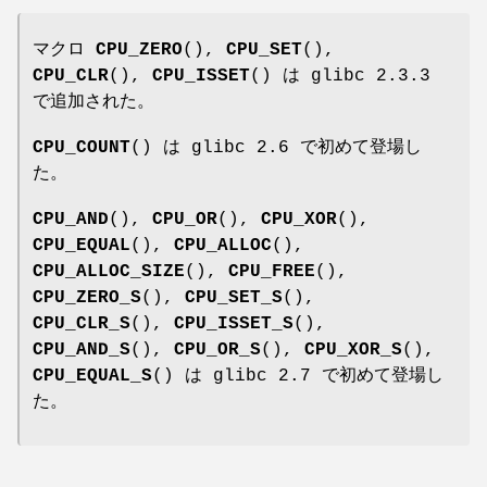
マクロ
CPU_ZERO
(),
CPU_SET
(),
CPU_CLR
(),
CPU_ISSET
() は glibc 2.3.3
で追加された。
CPU_COUNT
() は glibc 2.6 で初めて登場し
た。
CPU_AND
(),
CPU_OR
(),
CPU_XOR
(),
CPU_EQUAL
(),
CPU_ALLOC
(),
CPU_ALLOC_SIZE
(),
CPU_FREE
(),
CPU_ZERO_S
(),
CPU_SET_S
(),
CPU_CLR_S
(),
CPU_ISSET_S
(),
CPU_AND_S
(),
CPU_OR_S
(),
CPU_XOR_S
(),
CPU_EQUAL_S
() は glibc 2.7 で初めて登場し
た。