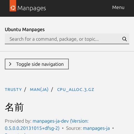
Manpages
Menu
Ubuntu Manpages
Toggle side navigation
trusty
man(ja)
CPU_ALLOC.3.gz
名前
Provided by:
manpages-ja-dev (Version:
0.5.0.0.20131015+dfsg-2)
Source:
manpages-ja