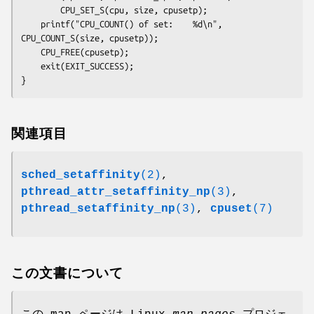
        CPU_SET_S(cpu, size, cpusetp);

    printf("CPU_COUNT() of set:    %d\n", 
CPU_COUNT_S(size, cpusetp));

    CPU_FREE(cpusetp);

    exit(EXIT_SUCCESS);

}
関連項目
sched_setaffinity
(2)
,
pthread_attr_setaffinity_np
(3)
,
pthread_setaffinity_np
(3)
,
cpuset
(7)
この文書について