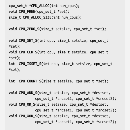
cpu_set_t *CPU_ALLOC(int 
num_cpus
);
void CPU_FREE(cpu_set_t *
set
);
size_t CPU_ALLOC_SIZE(int 
num_cpus
);
void CPU_ZERO_S(size_t 
setsize
, cpu_set_t *
set
);
void CPU_SET_S(int 
cpu
, size_t 
setsize
, cpu_set_t 
*
set
);
void CPU_CLR_S(int 
cpu
, size_t 
setsize
, cpu_set_t 
*
set
);
int  CPU_ISSET_S(int 
cpu
, size_t 
setsize
, cpu_set_t 
*
set
);
int  CPU_COUNT_S(size_t 
setsize
, cpu_set_t *
set
);
void CPU_AND_S(size_t 
setsize
, cpu_set_t *
destset
,
             cpu_set_t *
srcset1
, cpu_set_t *
srcset2
);
void CPU_OR_S(size_t 
setsize
, cpu_set_t *
destset
,
             cpu_set_t *
srcset1
, cpu_set_t *
srcset2
);
void CPU_XOR_S(size_t 
setsize
, cpu_set_t *
destset
,
             cpu_set_t *
srcset1
, cpu_set_t *
srcset2
);