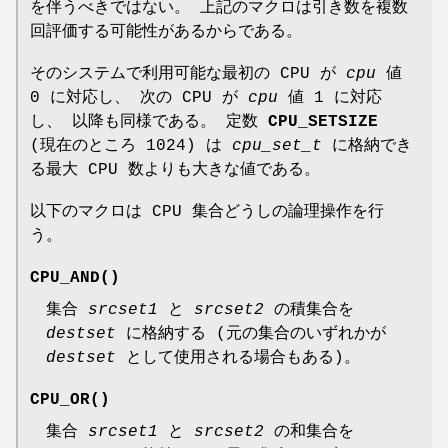
を伴うべきではない。 上記のマクロは引き数を複数
回評価する可能性があるからである。
そのシステムで利用可能な最初の CPU が
cpu
値
0 に対応し、 次の CPU が
cpu
値 1 に対応
し、 以降も同様である。 定数
CPU_SETSIZE
(現在のところ 1024) は
cpu_set_t
に格納でき
る最大 CPU 数よりも大きな値である。
以下のマクロは CPU 集合どうしの論理操作を行
う。
CPU_AND
()
集合
srcset1
と
srcset2
の積集合を
destset
に格納する (元の集合のいずれかが
destset
として使用される場合もある)。
CPU_OR
()
集合
srcset1
と
srcset2
の和集合を