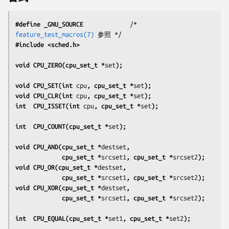
#define _GNU_SOURCE
             /* 
feature_test_macros(7)
#include <sched.h>
void CPU_ZERO(cpu_set_t *
set
);
void CPU_SET(int 
cpu
, cpu_set_t *
set
);
void CPU_CLR(int 
cpu
, cpu_set_t *
set
);
int  CPU_ISSET(int 
cpu
, cpu_set_t *
set
);
int  CPU_COUNT(cpu_set_t *
set
);
void CPU_AND(cpu_set_t *
destset
,
             cpu_set_t *
srcset1
, cpu_set_t *
srcset2
);
void CPU_OR(cpu_set_t *
destset
,
             cpu_set_t *
srcset1
, cpu_set_t *
srcset2
);
void CPU_XOR(cpu_set_t *
destset
,
             cpu_set_t *
srcset1
, cpu_set_t *
srcset2
);
int  CPU_EQUAL(cpu_set_t *
set1
, cpu_set_t *
set2
);