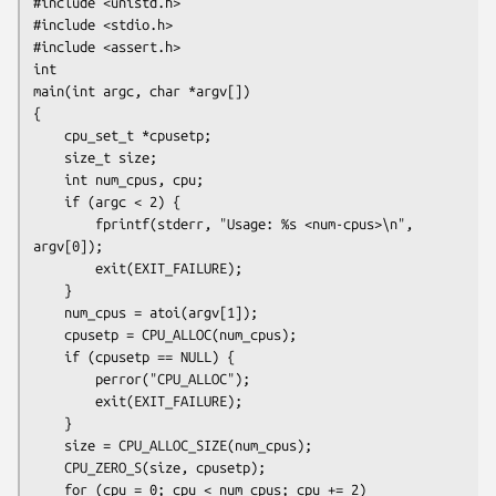
#include <unistd.h>

#include <stdio.h>

#include <assert.h>

int

main(int argc, char *argv[])

{

    cpu_set_t *cpusetp;

    size_t size;

    int num_cpus, cpu;

    if (argc < 2) {

        fprintf(stderr, "Usage: %s <num-cpus>\n", 
argv[0]);

        exit(EXIT_FAILURE);

    }

    num_cpus = atoi(argv[1]);

    cpusetp = CPU_ALLOC(num_cpus);

    if (cpusetp == NULL) {

        perror("CPU_ALLOC");

        exit(EXIT_FAILURE);

    }

    size = CPU_ALLOC_SIZE(num_cpus);

    CPU_ZERO_S(size, cpusetp);

    for (cpu = 0; cpu < num_cpus; cpu += 2)
