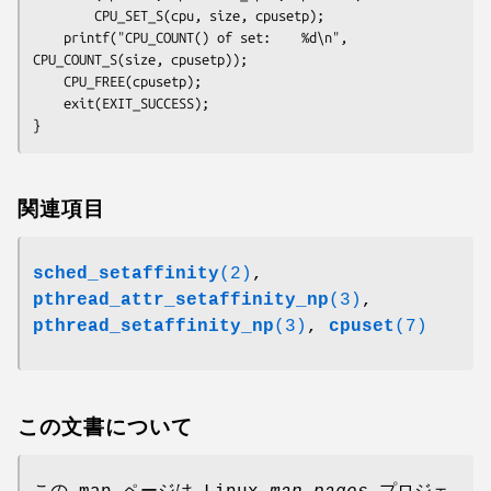
        CPU_SET_S(cpu, size, cpusetp);

    printf("CPU_COUNT() of set:    %d\n", 
CPU_COUNT_S(size, cpusetp));

    CPU_FREE(cpusetp);

    exit(EXIT_SUCCESS);

}
関連項目
sched_setaffinity
(2)
,
pthread_attr_setaffinity_np
(3)
,
pthread_setaffinity_np
(3)
,
cpuset
(7)
この文書について