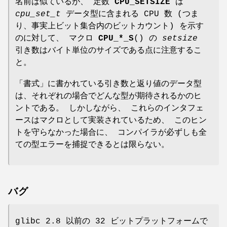
名前は似ているが、 定数
CPU_SETSIZE
は
cpu_set_t
データ型に含まれる CPU 数 (つま
り、事実上ビット集合内のビットカウント) を示す
のに対して、 マクロ
CPU_*_S
() の
setsize
引き数はバイト単位のサイズである点に注意するこ
と。
「書式」に書かれている引き数と返り値のデータ型
は、それぞれの場合でどんな型が期待されるかのヒ
ントである。 しかしながら、 これらのインタフェ
ースはマクロとして実装されているため、 このヒン
トを守らなかった場合に、 コンパイラが必ずしも全
ての型エラーを捕捉できるとは限らない。
バグ
glibc 2.8 以前の 32 ビットプラットフォームで