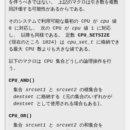
を伴うべきではない。 上記のマクロは引き数を複数
回評価する可能性があるからである。
そのシステムで利用可能な最初の CPU が
cpu
値
0 に対応し、 次の CPU が
cpu
値 1 に対応
し、 以降も同様である。 定数
CPU_SETSIZE
(現在のところ 1024) は
cpu_set_t
に格納でき
る最大 CPU 数よりも大きな値である。
以下のマクロは CPU 集合どうしの論理操作を行
う。
CPU_AND
()
集合
srcset1
と
srcset2
の積集合を
destset
に格納する (元の集合のいずれかが
destset
として使用される場合もある)。
CPU_OR
()
集合
srcset1
と
srcset2
の和集合を