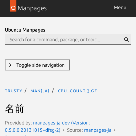
Manpages
Menu
Ubuntu Manpages
Toggle side navigation
trusty
man(ja)
CPU_COUNT.3.gz
名前
Provided by:
manpages-ja-dev (Version:
0.5.0.0.20131015+dfsg-2)
Source:
manpages-ja