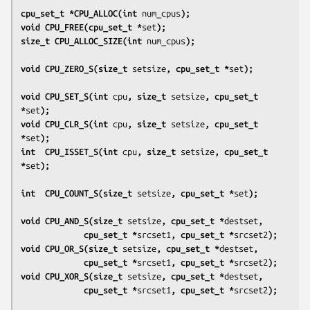
cpu_set_t *CPU_ALLOC(int 
num_cpus
);
void CPU_FREE(cpu_set_t *
set
);
size_t CPU_ALLOC_SIZE(int 
num_cpus
);
void CPU_ZERO_S(size_t 
setsize
, cpu_set_t *
set
);
void CPU_SET_S(int 
cpu
, size_t 
setsize
, cpu_set_t 
*
set
);
void CPU_CLR_S(int 
cpu
, size_t 
setsize
, cpu_set_t 
*
set
);
int  CPU_ISSET_S(int 
cpu
, size_t 
setsize
, cpu_set_t 
*
set
);
int  CPU_COUNT_S(size_t 
setsize
, cpu_set_t *
set
);
void CPU_AND_S(size_t 
setsize
, cpu_set_t *
destset
,
             cpu_set_t *
srcset1
, cpu_set_t *
srcset2
);
void CPU_OR_S(size_t 
setsize
, cpu_set_t *
destset
,
             cpu_set_t *
srcset1
, cpu_set_t *
srcset2
);
void CPU_XOR_S(size_t 
setsize
, cpu_set_t *
destset
,
             cpu_set_t *
srcset1
, cpu_set_t *
srcset2
);