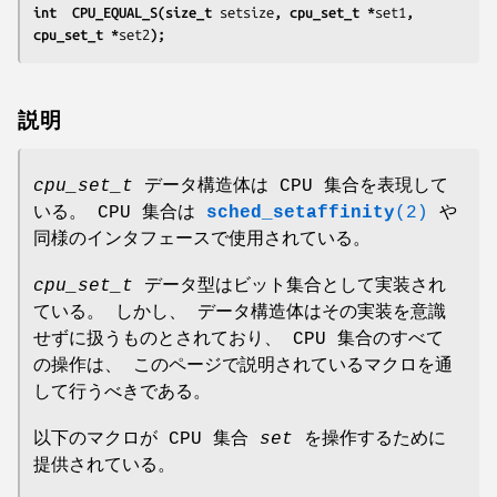
int  CPU_EQUAL_S(size_t 
setsize
, cpu_set_t *
set1
, 
cpu_set_t *
set2
);
説明
cpu_set_t
データ構造体は CPU 集合を表現して
いる。 CPU 集合は
sched_setaffinity
(2)
や
同様のインタフェースで使用されている。
cpu_set_t
データ型はビット集合として実装され
ている。 しかし、 データ構造体はその実装を意識
せずに扱うものとされており、 CPU 集合のすべて
の操作は、 このページで説明されているマクロを通
して行うべきである。
以下のマクロが CPU 集合
set
を操作するために
提供されている。