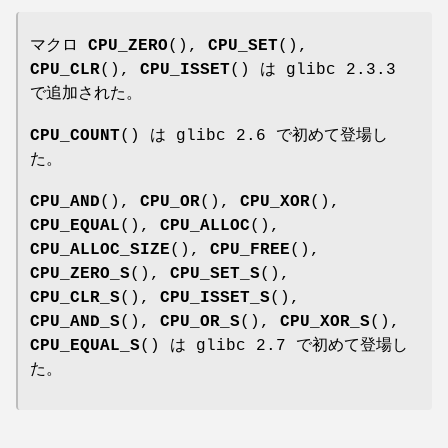
マクロ
CPU_ZERO
(),
CPU_SET
(),
CPU_CLR
(),
CPU_ISSET
() は glibc 2.3.3
で追加された。
CPU_COUNT
() は glibc 2.6 で初めて登場し
た。
CPU_AND
(),
CPU_OR
(),
CPU_XOR
(),
CPU_EQUAL
(),
CPU_ALLOC
(),
CPU_ALLOC_SIZE
(),
CPU_FREE
(),
CPU_ZERO_S
(),
CPU_SET_S
(),
CPU_CLR_S
(),
CPU_ISSET_S
(),
CPU_AND_S
(),
CPU_OR_S
(),
CPU_XOR_S
(),
CPU_EQUAL_S
() は glibc 2.7 で初めて登場し
た。