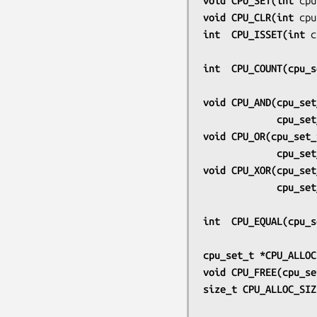
void CPU_SET(int 
cpu
void CPU_CLR(int 
cpu
int  CPU_ISSET(int 
c
int  CPU_COUNT(cpu_s
void CPU_AND(cpu_set
             cp
void CPU_OR(cpu_set_
             cp
void CPU_XOR(cpu_set
             cp
int  CPU_EQUAL(cpu_s
cpu_set_t *CPU_ALLOC
void CPU_FREE(cpu_se
size_t CPU_ALLOC_SIZ