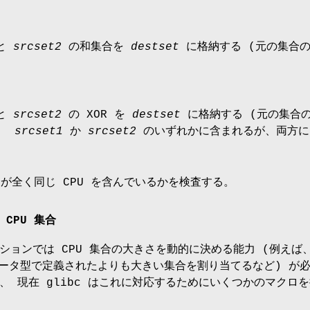
と
srcset2
の和集合を
destset
に格納する (元の集合
と
srcset2
の XOR を
destset
に格納する (元の集合
は、
srcset1
か
srcset2
のいずれかに含まれるが、両方に
合が全く同じ CPU を含んでいるかを検査する。
CPU 集合
ションでは CPU 集合の大きさを動的に決める能力 (例えば
ータ型で定義されたよりも大きい集合を割り当てるなど) が
、 現在 glibc はこれに対応するためにいくつかのマクロ