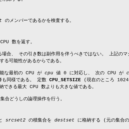
t
のメンバーであるかを検査する。
CPU 数を返す。
場合、 その引き数は副作用を伴うべきではない。 上記のマ
する可能性があるからである。
能な最初の CPU が
cpu
値 0 に対応し、 次の CPU が
以降も同様である。 定数
CPU_SETSIZE
(現在のところ 1024
納できる最大 CPU 数よりも大きな値である。
U 集合どうしの論理操作を行う。
と
srcset2
の積集合を
destset
に格納する (元の集合