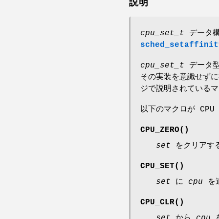
説明
cpu_set_t
データ構
sched_setaffinit
cpu_set_t
データ型
その実装を意識せずに
ジで説明されているマ
以下のマクロが CPU
CPU_ZERO
()
set
をクリアする
CPU_SET
()
set
に
cpu
を
CPU_CLR
()
set
から
cpu