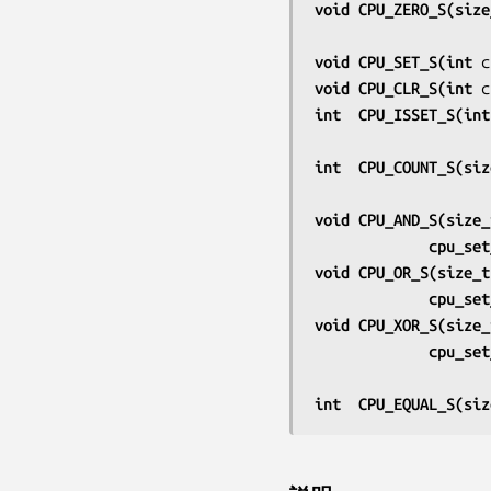
void CPU_ZERO_S(size
void CPU_SET_S(int 
c
void CPU_CLR_S(int 
c
int  CPU_ISSET_S(int
int  CPU_COUNT_S(siz
void CPU_AND_S(size_
             cp
void CPU_OR_S(size_t
             cp
void CPU_XOR_S(size_
             cp
int  CPU_EQUAL_S(siz