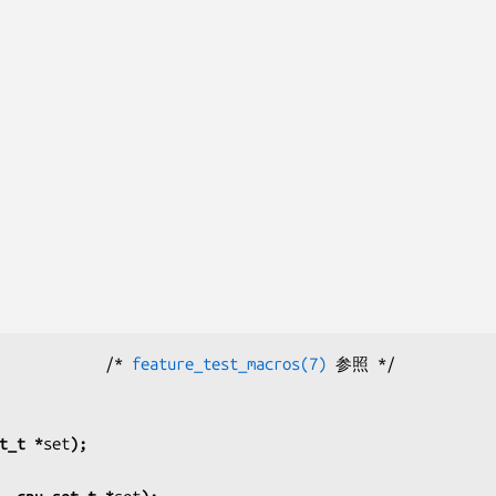
            /* 
feature_test_macros(7)
t_t *
set
);