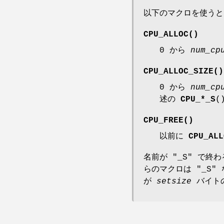
以下のマクロを使うと
CPU_ALLOC
()
0 から
num_cp
CPU_ALLOC_SIZE
()
0 から
num_cp
述の
CPU_*_S
(
CPU_FREE
()
以前に
CPU_ALL
名前が "_S" で終
らのマクロは "_S
が
setsize
バイトの