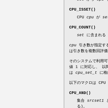
CPU_ISSET
()
CPU
cpu
が
se
CPU_COUNT
()
set
に含まれる 
cpu
引き数が指定する
は引き数を複数回評価
そのシステムで利用可
値 1 に対応し、 
は
cpu_set_t
に格
以下のマクロは CP
CPU_AND
()
集合
srcset1
る)。