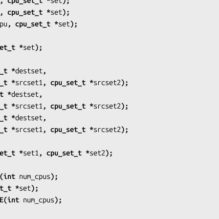
, cpu_set_t *
set
);
, cpu_set_t *
set
);
pu
, cpu_set_t *
set
);
et_t *
set
);
_t *
destset
,
u_set_t *
srcset1
, cpu_set_t *
srcset2
);
t *
destset
,
u_set_t *
srcset1
, cpu_set_t *
srcset2
);
_t *
destset
,
u_set_t *
srcset1
, cpu_set_t *
srcset2
);
et_t *
set1
, cpu_set_t *
set2
);
(int 
num_cpus
);
t_t *
set
);
E(int 
num_cpus
);