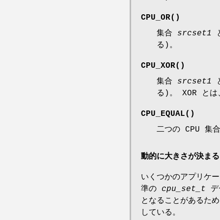
CPU_OR
()
集合
srcset1
る)。
CPU_XOR
()
集合
srcset1
る)。 XOR と
CPU_EQUAL
()
二つの CPU 集
動的に大きさが決まる 
いくつかのアプリケー
準の
cpu_set_t
デ
となることがあるため
している。