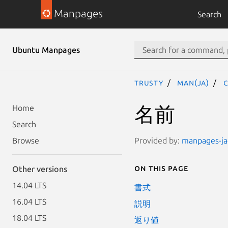
Manpages
Search
Ubuntu Manpages
trusty
man(ja)
C
名前
Home
Search
Provided by:
manpages-ja-
Browse
On this page
Other versions
14.04 LTS
書式
16.04 LTS
説明
18.04 LTS
返り値