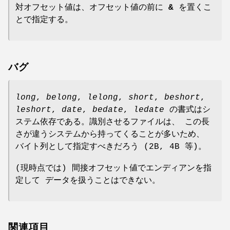
対オフセット値は、オフセット値の前に
&
を置くこ
とで指定する。
バグ
long
,
belong
,
lelong
,
short
,
beshort
,
leshort
,
date
,
bedate
,
ledate
の書式はシ
ステム依存である。識別させるファイルは、 この長
さが違うシステムから持ってくることが多いため、
バイト列として指定すべきだろう (2B, 4B 等)。
(現時点では) 間接オフセット値でエンディアンを指
定して データを扱うことはできない。
関連項目