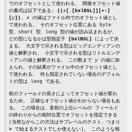
でのオフセットとして使われる。 間接オフセット値
の書式は以下である:
((
x
[.[bslBSL]][+-]
[
y
]).
x
の値はファイル内でのオフセット値とし
て使われる。 そのオフセット位置にある byte
型、short 型、long 型の値が読み込まれるが、
どの型になるかは型指定子
[bslBSL]
によって決
まる。 大文字で示される型はビッグエンディアンの
値と解釈され、 小文字で示される型はリトルエンデ
ィアンの値と解釈される。 この数まで
y
の値に加
えられ、その結果がファイル中のオフセット値とし
て使われる。 何も指定されていない場合のデフォル
トの型は long である。
前のフィールドの長さによってオフセット値が変わ
るため、 正確なオフセット値がわからない場合もあ
る。 この場合は、直前の上位レベルの フィールド
の終わりからの相対位置でオフセットを指定できる
(当然ながらこの方法はサブレベルのテスト、つまり
>
で始まるテストでしか使えない)。 このような相