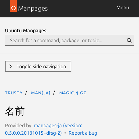
Manpages
Menu
Ubuntu Manpages
Toggle side navigation
trusty
man(ja)
magic.4.gz
名前
Provided by:
manpages-ja (Version:
0.5.0.0.20131015+dfsg-2)
Report a bug