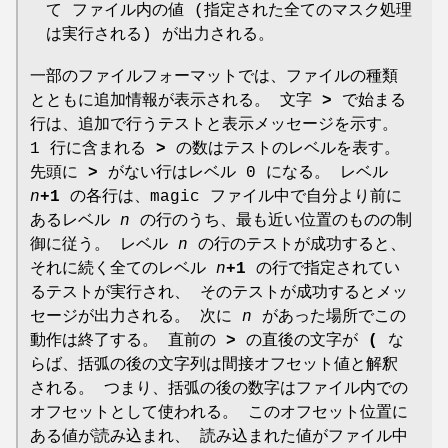
て ファイル内の値 (指定された全てのマスク処理
は実行される) が出力される。
一部のファイルフォーマットでは、ファイルの種類
とともに追加情報が表示される。 文字
>
で始まる
行は、追加で行うテストと表示メッセージを示す。
1 行に含まれる
>
の数はテストのレベルを表す。
先頭に
>
がない行はレベル 0 になる。 レベル
n
+1
の各行は、magic ファイル中で自分より前に
あるレベル
n
の行のうち、最も近い位置のものの制
御に従う。 レベル
n
の行のテストが成功すると、
それに続く全てのレベル
n
+1
の行で指定されてい
るテストが実行され、 そのテストが成功するとメッ
セージが出力される。 次に
n
があった場所でこの
動作は終了する。 直前の
>
の直後の文字が
(
な
らば、括弧の後の文字列は間接オフセット値と解釈
される。 つまり、括弧の後の数字はファイル内での
オフセットとして使われる。 このオフセット位置に
ある値が読み込まれ、 読み込まれた値がファイル中