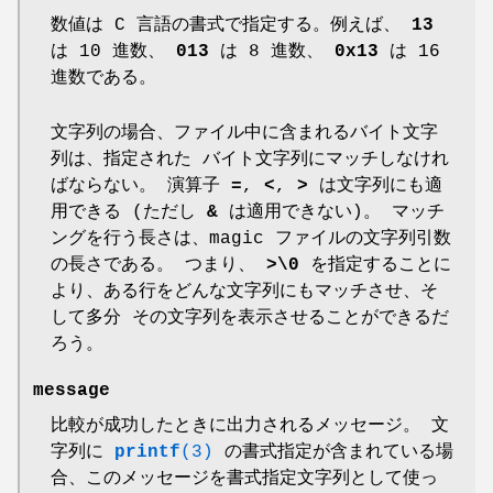
数値は C 言語の書式で指定する。例えば、
13
は 10 進数、
013
は 8 進数、
0x13
は 16
進数である。
文字列の場合、ファイル中に含まれるバイト文字
列は、指定された バイト文字列にマッチしなけれ
ばならない。 演算子
=
,
<
,
>
は文字列にも適
用できる (ただし
&
は適用できない)。 マッチ
ングを行う長さは、magic ファイルの文字列引数
の長さである。 つまり、
>\0
を指定することに
より、ある行をどんな文字列にもマッチさせ、そ
して多分 その文字列を表示させることができるだ
ろう。
message
比較が成功したときに出力されるメッセージ。 文
字列に
printf
(3)
の書式指定が含まれている場
合、このメッセージを書式指定文字列として使っ