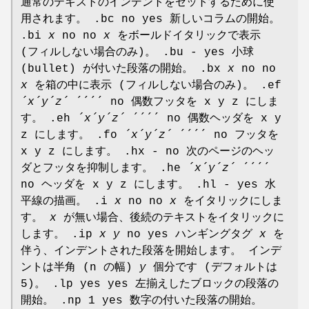
通常のテキストのインデントをセットするために使
用されます。 .bc no yes 新しいコラムの開始。
.bi
x
no no
x
をボールドイタリックで表示
(フィルしない場合のみ)。 .bu - yes 小球
(bullet) が付いた段落の開始。 .bx
x
no no
x
を箱の中に表示 (フィルしない場合のみ)。 .ef
´x´y´z´
´´´´ no 偶数フッタを x y z にしま
す。 .eh
´x´y´z´
´´´´ no 偶数ヘッダを x y
z にします。 .fo
´x´y´z´
´´´´ no フッタを
x y z にします。 .hx - no 次のページのヘッ
ダとフッタを抑制します。 .he
´x´y´z´
´´´´
no ヘッダを x y z にします。 .hl - yes 水
平線の描画。 .i
x
no no
x
をイタリックにしま
す。
x
が無い場合、後続のテキストをイタリックに
します。 .ip
x y
no yes ハンギングタグ
x
を
伴う、インデントされた段落を開始します。 インデ
ントは半角 (n の幅)
y
個分です (デフォルトは
5)。 .lp yes yes 左揃えしたブロックの段落の
開始。 .np 1 yes 数字の付いた段落の開始。