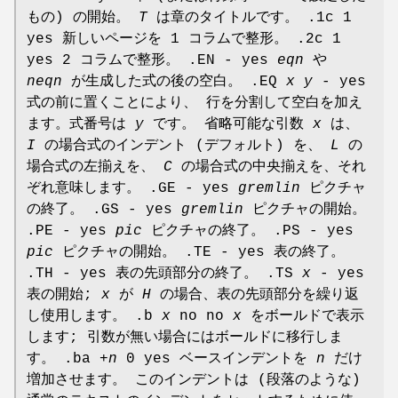
もの) の開始。
T
は章のタイトルです。 .1c 1
yes 新しいページを 1 コラムで整形。 .2c 1
yes 2 コラムで整形。 .EN - yes
eqn
や
neqn
が生成した式の後の空白。 .EQ
x y
- yes
式の前に置くことにより、 行を分割して空白を加え
ます。式番号は
y
です。 省略可能な引数
x
は、
I
の場合式のインデント (デフォルト) を、
L
の
場合式の左揃えを、
C
の場合式の中央揃えを、それ
ぞれ意味します。 .GE - yes
gremlin
ピクチャ
の終了。 .GS - yes
gremlin
ピクチャの開始。
.PE - yes
pic
ピクチャの終了。 .PS - yes
pic
ピクチャの開始。 .TE - yes 表の終了。
.TH - yes 表の先頭部分の終了。 .TS
x
- yes
表の開始;
x
が
H
の場合、表の先頭部分を繰り返
し使用します。 .b
x
no no
x
をボールドで表示
します; 引数が無い場合にはボールドに移行しま
す。 .ba
+n
0 yes ベースインデントを
n
だけ
増加させます。 このインデントは (段落のような)