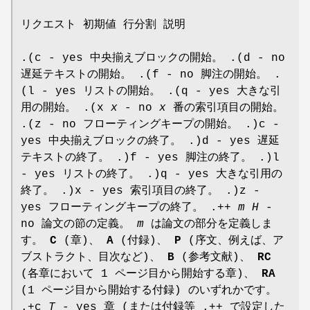
リクエスト 初期値 行分割 説明
.(c - yes 中央揃えブロックの開始。 .(d - no
遅延テキストの開始。 .(f - no 脚注の開始。 .
(l - yes リストの開始。 .(q - yes 大きな引
用の開始。 .(x
x
- no
x
番の索引項目の開始。
.(z - no フローティングキープの開始。 .)c -
yes 中央揃えブロックの終了。 .)d - yes 遅延
テキストの終了。 .)f - yes 脚注の終了。 .)l
- yes リストの終了。 .)q - yes 大きな引用の
終了。 .)x - yes 索引項目の終了。 .)z -
yes フローティングキープの終了。 .++
m H
-
no 論文の節の定義。
m
は論文の部分を定義しま
す。
C
(章)、
A
(付録)、
P
(序文、例えば、ア
ブストラクト、目次など)、
B
(参考文献)、
RC
(各章において 1 ページ目から開始する章)、
RA
(1 ページ目から開始する付録) のいずれかです。
.+c
T
- yes 章 (または付録等 .++ で設定した