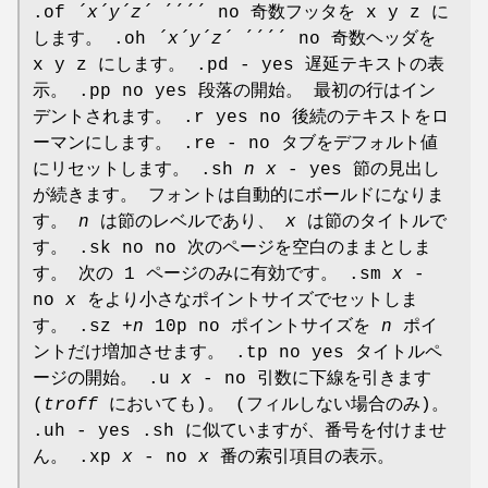
.of
´x´y´z´
´´´´ no 奇数フッタを x y z に
します。 .oh
´x´y´z´
´´´´ no 奇数ヘッダを
x y z にします。 .pd - yes 遅延テキストの表
示。 .pp no yes 段落の開始。 最初の行はイン
デントされます。 .r yes no 後続のテキストをロ
ーマンにします。 .re - no タブをデフォルト値
にリセットします。 .sh
n x
- yes 節の見出し
が続きます。 フォントは自動的にボールドになりま
す。
n
は節のレベルであり、
x
は節のタイトルで
す。 .sk no no 次のページを空白のままとしま
す。 次の 1 ページのみに有効です。 .sm
x
-
no
x
をより小さなポイントサイズでセットしま
す。 .sz
+n
10p no ポイントサイズを
n
ポイ
ントだけ増加させます。 .tp no yes タイトルペ
ージの開始。 .u
x
- no 引数に下線を引きます
(
troff
においても)。 (フィルしない場合のみ)。
.uh - yes .sh に似ていますが、番号を付けませ
ん。 .xp
x
- no
x
番の索引項目の表示。