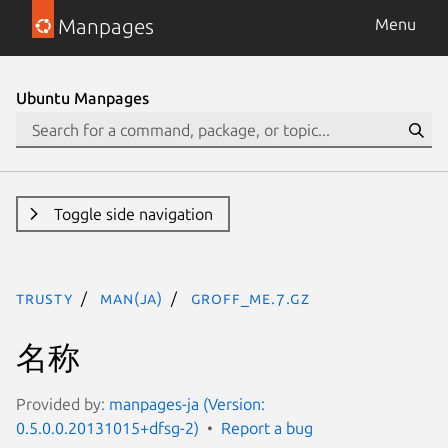
Manpages
Menu
Ubuntu Manpages
Toggle side navigation
trusty
man(ja)
groff_me.7.gz
名称
Provided by:
manpages-ja (Version:
0.5.0.0.20131015+dfsg-2)
Report a bug