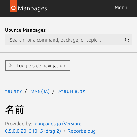
Manpages
Menu
Ubuntu Manpages
Toggle side navigation
trusty
man(ja)
atrun.8.gz
名前
Provided by:
manpages-ja (Version:
0.5.0.0.20131015+dfsg-2)
Report a bug