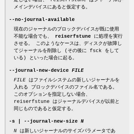
定しない場合、 reiserfstune はジャーナルが
メインデバイスにあると仮定する。
--no-journal-available
現在のジャーナルのブロックデバイスが既に使用
不能な場合でも、
reiserfstune
に処理を実行
させる。 このようなケースは、ディスクが故障し
てジャーナルを削除し (その後に fsck をして
いる) といった場合に起る。
--journal-new-device
FILE
FILE
はファイルシステムの新しいジャーナルを
入れる ブロックデバイスのファイル名である。
このオプションを指定しない場合、
reiserfstune はジャーナルデバイスが以前と
同じものであると仮定する。
-s
|
--journal-new-size
N
N
は新しいジャーナルのサイズパラメータであ