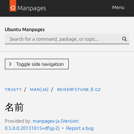
Manpages
Menu
Ubuntu Manpages
Toggle side navigation
trusty
man(ja)
reiserfstune.8.gz
名前
Provided by:
manpages-ja (Version:
0.5.0.0.20131015+dfsg-2)
Report a bug