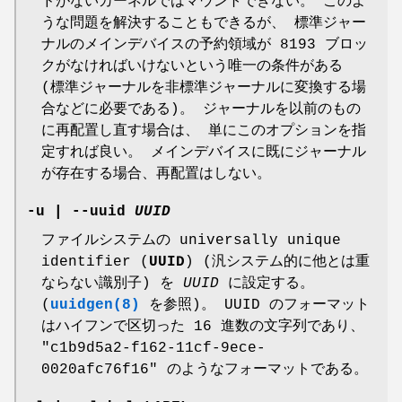
ドがないカーネルではマウントできない。 このよ
うな問題を解決することもできるが、 標準ジャー
ナルのメインデバイスの予約領域が 8193 ブロッ
クがなければいけないという唯一の条件がある
(標準ジャーナルを非標準ジャーナルに変換する場
合などに必要である)。 ジャーナルを以前のもの
に再配置し直す場合は、 単にこのオプションを指
定すれば良い。 メインデバイスに既にジャーナル
が存在する場合、再配置はしない。
-u
|
--uuid
UUID
ファイルシステムの universally unique
identifier (
UUID
) (汎システム的に他とは重
ならない識別子) を
UUID
に設定する。
(
uuidgen(8)
を参照)。 UUID のフォーマット
はハイフンで区切った 16 進数の文字列であり、
"c1b9d5a2-f162-11cf-9ece-
0020afc76f16" のようなフォーマットである。