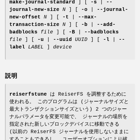
make-journal-standard
] [
-s
|
--
journal-new-size
N
] [
-o
|
--journal-
new-offset
N
] [
-t
|
--max-
transaction-size
N
] [
-b
|
--add-
badblocks
file
] [
-B
|
--badblocks
file
] [
-u
|
--uuid
UUID
] [
-l
|
--
label
LABEL
]
device
説明
reiserfstune
は ReiserFS を調整するために
使われる。 このプログラムは (ジャーナルサイズと
最大トランザクションサイズという) 2 つのジャー
ナルパラメータを変更可能で、 ジャーナルの場所を
指定された新しいブロックデバイスに移動できる
(以前の ReiserFS ジャーナルを使用しないままに
することもできるし、 ユーザーオプションにより破