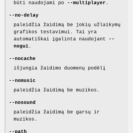
būti naudojami po
--multiplayer
.
--no-delay
paleidžia žaidimą be jokių užlaikymų
grafikos testavimui. Tai yra
automatiškai įgalinta naudojant
--
nogui
.
--nocache
išjungia žaidimo duomenų podėlį
--nomusic
paleidžia žaidimą be muzikos.
--nosound
paleidžia žaidimą be garsų ir
muzikos.
--path