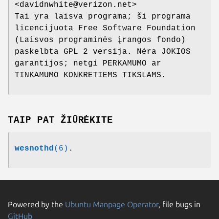
<davidnwhite@verizon.net>
Tai yra laisva programa; ši programa
licencijuota Free Software Foundation
(Laisvos programinės įrangos fondo)
paskelbta GPL 2 versija. Nėra JOKIOS
garantijos; netgi PERKAMUMO ar
TINKAMUMO KONKRETIEMS TIKSLAMS.
TAIP PAT ŽIŪRĖKITE
wesnothd
(6)
.
Powered by the
Ubuntu Manpage Operator
, file bugs in
GitHub