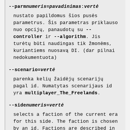
--parm
numeris
=
pavadinimas
:
vertė
nustato papildomus šios pusės
parametrus. Šis parametras priklauso
nuo opcijų, panaudotų su
--
controller
ir
--algorithm
. Jis
turėtų būti naudingas tik žmonėms,
kuriantiems nuosavą DI. (dar pilnai
nedokumentuota)
--scenario=
vertė
parenka kelių žaidėjų scenarijų
pagal id. Numatytas scenarijaus id
yra
multiplayer_The_Freelands
.
--side
numeris
=
vertė
selects a faction of the current era
for this side. The faction is chosen
by an id. Factions are described in