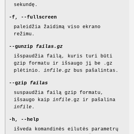
sekundę.
-f, --fullscreen
paleidžia žaidimą viso ekrano
režimu.
--gunzip
failas.gz
išspaudžia failą, kuris turi būti
gzip formatu ir išsaugo jį be .gz
plėtinio.
infile.gz
bus pašalintas.
--gzip
failas
suspaudžia failą gzip formatu,
išsaugo kaip
infile
.gz ir pašalina
infile
.
-h, --help
išveda komandinės eilutės parametrų