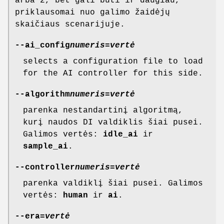
arba 2, bet gali būti ir daugiau,
priklausomai nuo galimo žaidėjų
skaičiaus scenarijuje.
--ai_config
numeris
=
vertė
selects a configuration file to load
for the AI controller for this side.
--algorithm
numeris
=
vertė
parenka nestandartinį algoritmą,
kurį naudos DI valdiklis šiai pusei.
Galimos vertės:
idle_ai
ir
sample_ai
.
--controller
numeris
=
vertė
parenka valdiklį šiai pusei. Galimos
vertės:
human
ir
ai
.
--era=
vertė