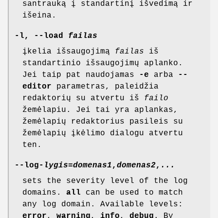
santrauką į standartinį išvedimą ir
išeina.
-l, --load
failas
įkelia išsaugojimą
failas
iš
standartinio išsaugojimų aplanko.
Jei taip pat naudojamas
-e
arba
--
editor
parametras, paleidžia
redaktorių su atvertu iš
failo
žemėlapiu. Jei tai yra aplankas,
žemėlapių redaktorius pasileis su
žemėlapių įkėlimo dialogu atvertu
ten.
--log-
lygis
=
domenas1
,
domenas2
,
...
sets the severity level of the log
domains.
all
can be used to match
any log domain. Available levels:
error
,
warning
,
info
,
debug
. By