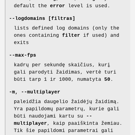
default the
error
level is used.
--logdomains [filtras]
lists defined log domains (only the
ones containing
filter
if used) and
exits
--max-fps
kadrų per sekundę skaičius, kurį
gali parodyti žaidimas, vertė turi
būti tarp 1 ir 1000, numatyta
50
.
-m, --multiplayer
paleidžia daugelio žaidėjų žaidimą.
Yra papildomų parametrų, kurie gali
būti naudojami kartu su
--
multiplayer
, kaip paaiškinta žemiau.
Tik šie papildomi parametrai gali