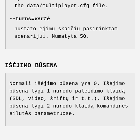
the data/multiplayer.cfg file.
--turns=
vertė
nustato ėjimų skaičių pasirinktam
scenarijui. Numatyta
50
.
IŠĖJIMO BŪSENA
Normali išėjimo būsena yra 0. Išėjimo
būsena lygi 1 nurodo paleidimo klaidą
(SDL, video, šriftų ir t.t.). Išėjimo
būsena lygi 2 nurodo klaidą komandinės
eilutės parametruose.