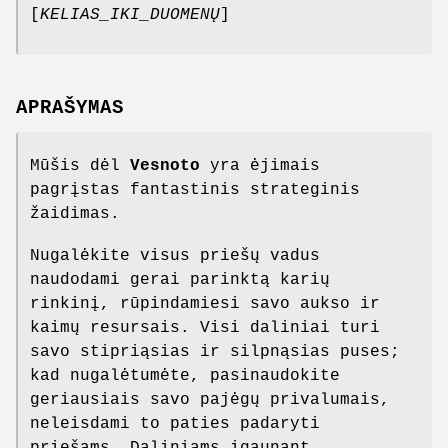
[
KELIAS_IKI_DUOMENŲ
]
APRAŠYMAS
Mūšis dėl
Vesnoto
yra ėjimais
pagrįstas fantastinis strateginis
žaidimas.
Nugalėkite visus priešų vadus
naudodami gerai parinktą karių
rinkinį, rūpindamiesi savo aukso ir
kaimų resursais. Visi daliniai turi
savo stipriąsias ir silpnąsias puses;
kad nugalėtumėte, pasinaudokite
geriausiais savo pajėgų privalumais,
neleisdami to paties padaryti
priešams. Daliniams įgaunant