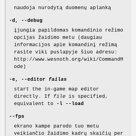
naudoja nurodytą duomenų aplanką
-d, --debug
įjungia papildomas komandinio režimo
opcijas žaidimo metu (daugiau
informacijos apie komandinį režimą
rasite viki puslapyje šiuo adresu:
http://www.wesnoth.org/wiki/CommandM
ode)
-e, --editor
failas
start the in-game map editor
directly. If
file
is specified,
equivalent to
-l --load
--fps
ekrano kampe parodo tuo metu
veikiančio žaidimo kadrų skaičių per