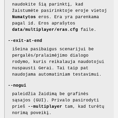
naudokite šią parinktį, kad
žaistumėte pasirinktoje eroje vietoj
Numatytos
eros. Era yra parenkama
pagal id. Eros aprašytos
data/multiplayer/eras.cfg
faile.
--exit-at-end
išeina pasibaigus scenarijui be
pergalės/pralaimėjimo dialogo
rodymo, kuris reikalauja naudotojui
nuspausti Gerai. Tai taip pat
naudojama automatiniam testavimui.
--nogui
paleidžia žaidimą be grafinės
sąsajos (GUI). Privalo pasirodyti
prieš
--multiplayer
tam, kad turėtų
norimą poveikį.