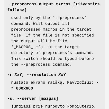
--preprocess-output-macros [<išvesties
failas>]
used only by the '--preprocess'
command. Will output all
preprocessed macros in the target
file. If the file is not specified
the output will be file
'_MACROS_.cfg' in the target
directory of preprocess's command.
This switch should be typed before
the --preprocess command.
-r
X
x
Y
, --resolution
X
x
Y
nustato ekrano raišką. Pavyzdžiui:
-
r 800x600
-s, --server [mazgas]
jungiasi prie nurodyto kompiuterio,