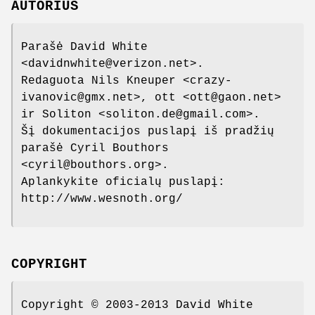
AUTORIUS
Parašė David White
<davidnwhite@verizon.net>.
Redaguota Nils Kneuper <crazy-
ivanovic@gmx.net>, ott <ott@gaon.net>
ir Soliton <soliton.de@gmail.com>.
Šį dokumentacijos puslapį iš pradžių
parašė Cyril Bouthors
<cyril@bouthors.org>.
Aplankykite oficialų puslapį:
http://www.wesnoth.org/
COPYRIGHT
Copyright © 2003-2013 David White