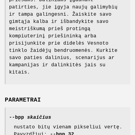
patirties, jie įgyja naujų galimybių
ir tampa galingesni. Žaiskite savo
gimtąja kalba ir išbandykite savo
meistriškumą prieš protingą
kompiuterinį priešininką arba
prisijunkite prie didelės Vesnoto
tinklo žaidėjų bendruomenės. Kurkite
savo paties dalinius, scenarijus ar
kampanijas ir dalinkitės jais su
kitais.
PARAMETRAI
--bpp
skaičius
nustato bitų vienam pikseliui vertę.
Pavyzdžiui:
--bpp 32