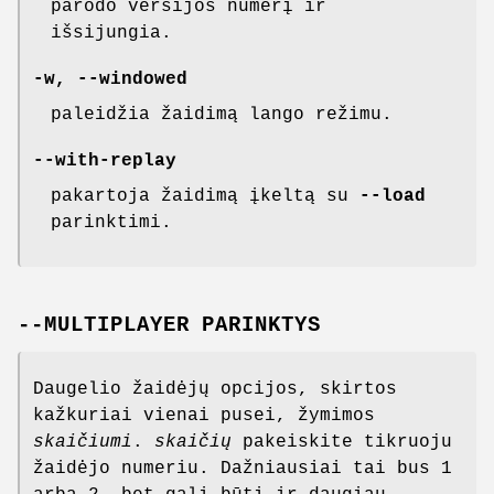
parodo versijos numerį ir
išsijungia.
-w, --windowed
paleidžia žaidimą lango režimu.
--with-replay
pakartoja žaidimą įkeltą su
--load
parinktimi.
--MULTIPLAYER PARINKTYS
Daugelio žaidėjų opcijos, skirtos
kažkuriai vienai pusei, žymimos
skaičiumi
.
skaičių
pakeiskite tikruoju
žaidėjo numeriu. Dažniausiai tai bus 1