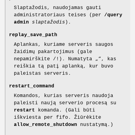
Slaptažodis, naudojamas gauti
administratoriaus teises (per
/query
admin
slaptažodis
).
replay_save_path
Aplankas, kuriame serveris saugos
žaidimų pakartojimus (gale
nepamirškite /!). Numatyta „“, kas
reiškia tą patį aplanką, kur buvo
paleistas serveris.
restart_command
Komandos, kurias serveris naudoja
paleisti naują serverio procesą su
restart
komanda. (Gali būti
iškviesta per fifo. Žiūrėkite
allow_remote_shutdown
nustatymą.)