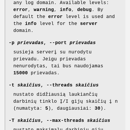
any log domain. Available levels:
error
,
warning
,
info
,
debug
. By
default the
error
level is used and
the
info
level for the
server
domain.
-p
prievadas
, --port
prievadas
susieja serverį su nurodytu
prievadu. Jeigu prievadas
nenurodytas, tai bus naudojamas
15000
prievadas.
-t
skaičius
, --threads
skaičius
nustato didžiausią laukiančių
darbinių tinklo Į/I gijų skaičių į n
(numatyta:
5
), daugiausiai:
30
).
-T
skaičius
, --max-threads
skaičius