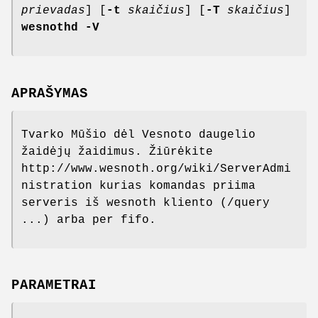
prievadas
] [
-t
skaičius
] [
-T
skaičius
]
wesnothd
-V
APRAŠYMAS
Tvarko Mūšio dėl Vesnoto daugelio
žaidėjų žaidimus. Žiūrėkite
http://www.wesnoth.org/wiki/ServerAdmi
nistration kurias komandas priima
serveris iš wesnoth kliento (/query
...) arba per fifo.
PARAMETRAI