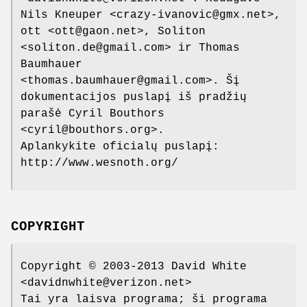
Nils Kneuper <crazy-ivanovic@gmx.net>,
ott <ott@gaon.net>, Soliton
<soliton.de@gmail.com> ir Thomas
Baumhauer
<thomas.baumhauer@gmail.com>. Šį
dokumentacijos puslapį iš pradžių
parašė Cyril Bouthors
<cyril@bouthors.org>.
Aplankykite oficialų puslapį:
http://www.wesnoth.org/
COPYRIGHT
Copyright © 2003-2013 David White
<davidnwhite@verizon.net>
Tai yra laisva programa; ši programa