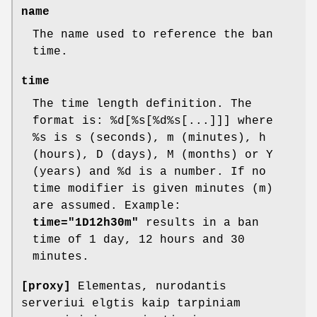
name
The name used to reference the ban
time.
time
The time length definition. The
format is: %d[%s[%d%s[...]]] where
%s is s (seconds), m (minutes), h
(hours), D (days), M (months) or Y
(years) and %d is a number. If no
time modifier is given minutes (m)
are assumed. Example:
time="1D12h30m"
results in a ban
time of 1 day, 12 hours and 30
minutes.
[proxy]
Elementas, nurodantis
serveriui elgtis kaip tarpiniam