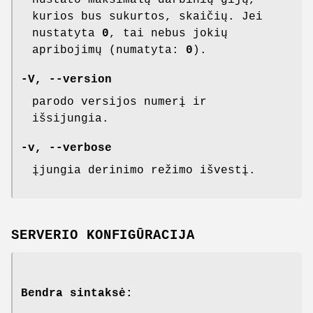
nustato maksimalų darbinių gijų,
kurios bus sukurtos, skaičių. Jei
nustatyta
0
, tai nebus jokių
apribojimų (numatyta:
0
).
-V, --version
parodo versijos numerį ir
išsijungia.
-v, --verbose
įjungia derinimo režimo išvestį.
SERVERIO KONFIGŪRACIJA
Bendra sintaksė: