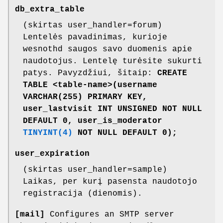
db_extra_table
(skirtas user_handler=forum)
Lentelės pavadinimas, kurioje
wesnothd saugos savo duomenis apie
naudotojus. Lentelę turėsite sukurti
patys. Pavyzdžiui, šitaip:
CREATE
TABLE <table-name>(username
VARCHAR(255) PRIMARY
KEY,
user_lastvisit INT UNSIGNED NOT NULL
DEFAULT 0, user_is_moderator
TINYINT(4)
NOT NULL DEFAULT 0);
user_expiration
(skirtas user_handler=sample)
Laikas, per kurį pasensta naudotojo
registracija (dienomis).
[mail]
Configures an SMTP server