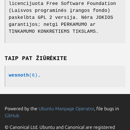
licencijuota Free Software Foundation
(Laisvos programinės įrangos fondo)
paskelbta GPL 2 versija. Nėra JOKIOS
garantijos; netgi PERKAMUMO ar
TINKAMUMO KONKRETIEMS TIKSLAMS.
TAIP PAT ŽIŪRĖKITE
wesnoth
(6)
.
Powered by the
Ubuntu Manpage Operator
, file bugs in
GitHub
© Canonical Ltd. Ubuntu and Canonical are registered