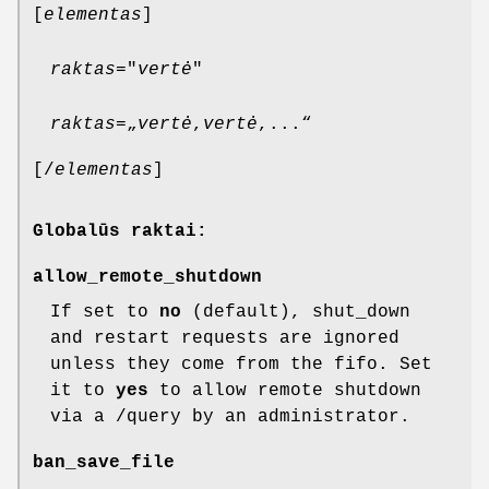
[
elementas
]
raktas
="
vertė
"
raktas
=„
vertė
,
vertė
,...“
[/
elementas
]
Globalūs raktai:
allow_remote_shutdown
If set to
no
(default), shut_down
and restart requests are ignored
unless they come from the fifo. Set
it to
yes
to allow remote shutdown
via a /query by an administrator.
ban_save_file