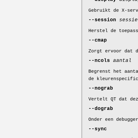
Gebruikt de X-ser
--session
sessie
Herstel de toepas
--cmap
Zorgt ervoor dat 
--ncols
aantal
Begrenst het aant
de kleurenspecifi
--nograb
Vertelt QT dat de
--dograb
Onder een debugge
--sync