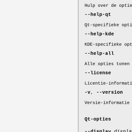
Hulp over de opti
--help-qt
Qt-specifieke opt
--help-kde
KDE-specifieke op
--help-all
Alle opties tonen
--license
Licentie-informat
-v
,
--version
Versie-informatie
Qt-opties
--display
displa