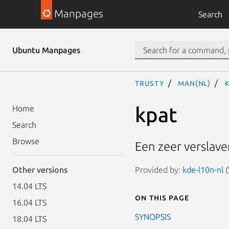
Manpages
Search
Ubuntu Manpages
trusty
man(nl)
k
kpat
Home
Search
Browse
Een zeer verslav
Provided by:
kde-l10n-nl 
Other versions
14.04 LTS
On this page
16.04 LTS
SYNOPSIS
18.04 LTS