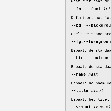
Gaat over naar de
--fn
,
--font
let
Definieert het le
--bg
,
--backgro
Stelt de standaar
--fg
,
--foregrou
Bepaalt de standa
--btn
,
--button
Bepaalt de standa
--name
naam
Bepaalt de naam v
--title
titel
bepaalt het titel
--visual
TrueCol