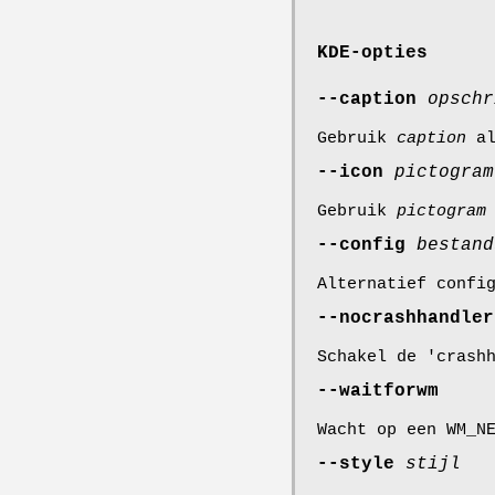
KDE-opties
--caption
opschr
Gebruik
caption
al
--icon
pictogram
Gebruik
pictogram
--config
bestand
Alternatief confi
--nocrashhandler
Schakel de 'crash
--waitforwm
Wacht op een WM_N
--style
stijl