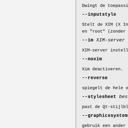
Dwingt de toepass
--inputstyle
Stelt de XIM (X I
en "root" (zonder
--im
XIM-server
XIM-server instel
--noxim
Xim deactiveren.
--reverse
spiegelt de hele 
--stylesheet
bes
past de Qt-stijlb
--graphicssyste
gebruik een ander