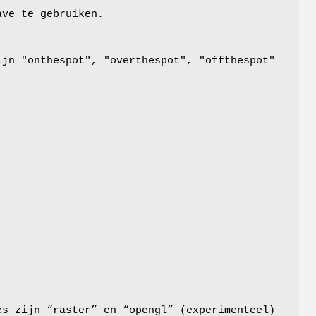
ave te gebruiken.
ijn "onthespot", "overthespot", "offthespot"
es zijn “raster” en “opengl” (experimenteel)