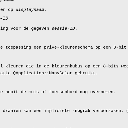
ver op
displaynaam
.
-ID
sing voor de gegeven
sessie-ID
.
de toepassing een privé-kleurenschema op een 8-bit
al kleuren die in de kleurenkubus op een 8-bits we
catie QApplication::ManyColor gebruikt.
ze nooit de muis of toetsenbord mag overnemen.
r draaien kan een impliciete
-nograb
veroorzaken, 