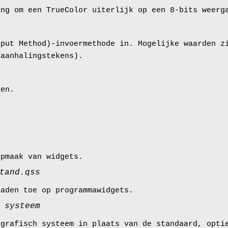
ing om een TrueColor uiterlijk op een 8-bits weerg
nput Method)-invoermethode in. Mogelijke waarden z
 aanhalingstekens).
len.
opmaak van widgets.
tand.qss
laden toe op programmawidgets.
m
systeem
 grafisch systeem in plaats van de standaard, opti