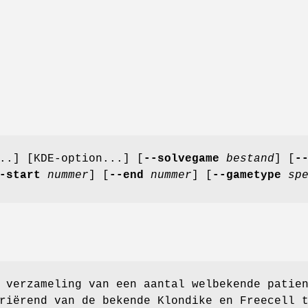
..] [KDE-option...] [
--solvegame
bestand
] [
-
-start
nummer
] [
--end
nummer
] [
--gametype
spe
 verzameling van een aantal welbekende patie
riërend van de bekende Klondike en Freecell 