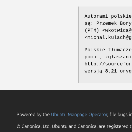
Autorami polskie
są: Przemek Bory
(PTM) <wkotwica@
<michal.kulach@g
Polskie tłumacze
pomoc, zgłaszani
http://sourcefor
wersją
8.21
oryg
Powered by the
Ubuntu Manpage Operator
, file bugs i
© Canonical Ltd. Ubuntu and Canonical are registered t