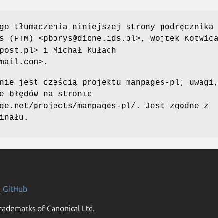
go tłumaczenia niniejszej strony podręcznika
s (PTM) <pborys@dione.ids.pl>, Wojtek Kotwic
post.pl> i Michał Kułach
mail.com>.
nie jest częścią projektu manpages-pl; uwagi
e błędów na stronie
ge.net/projects/manpages-pl/. Jest zgodne z
inału.
n
GitHub
rademarks of Canonical Ltd.