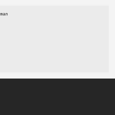
 man
a
,