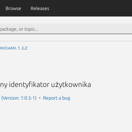
Browse
Releases
whoami.1.gz
ny identyfikator użytkownika
(Version: 1:0.5-1)
Report a bug