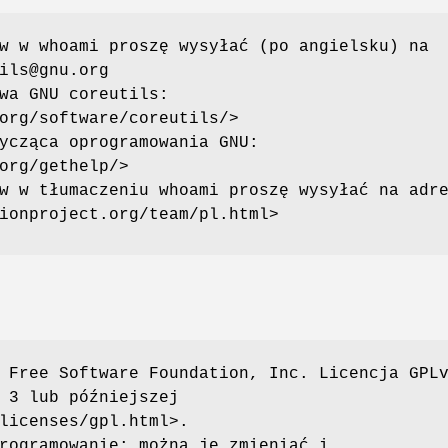
w w whoami proszę wysyłać (po angielsku) na
ils@gnu.org
wa GNU coreutils:
org/software/coreutils/>
ycząca oprogramowania GNU:
org/gethelp/>
w w tłumaczeniu whoami proszę wysyłać na adr
ionproject.org/team/pl.html>
 Free Software Foundation, Inc. Licencja GPL
 3 lub późniejszej
licenses/gpl.html>.
rogramowanie: można je zmieniać i