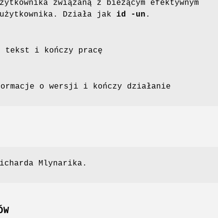
żytkownika związaną z bieżącym efektywnym
 użytkownika. Działa jak
id -un
.
n tekst i kończy pracę
formacje o wersji i kończy działanie
icharda Mlynarika.
ÓW