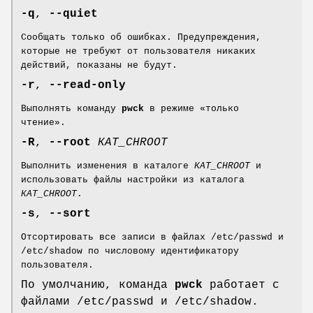
-q
,
--quiet
Сообщать только об ошибках. Предупреждения,
которые не требуют от пользователя никаких
действий, показаны не будут.
-r
,
--read-only
Выполнять команду
pwck
в режиме «только
чтение».
-R
,
--root
КАТ_CHROOT
Выполнить изменения в каталоге
КАТ_CHROOT
и
использовать файлы настройки из каталога
КАТ_CHROOT
.
-s
,
--sort
Отсортировать все записи в файлах /etc/passwd и
/etc/shadow по числовому идентификатору
пользователя.
По умолчанию, команда
pwck
работает с
файлами /etc/passwd и /etc/shadow.