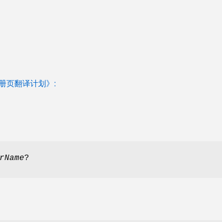
 手册页翻译计划》:
rName
?