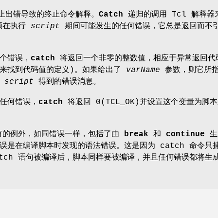
止出错导致的终止命令解释。
Catch
递归的调用 Tcl 解释器
顾在执行
script
期间可能发生的任何错误，它总是返回而不
个错误，
catch
将返回一个非零的整数值，相应于异常返回代
h 来找到代码值的定义)。如果给出了
varName
参数，则它所
释
script
得到的错误消息。
任何错误，
catch
将返回 0(TCL_OK)并设置这个变量为脚
的例外，如同错误一样，包括了由
break
和
continue
生
误是在编译脚本时发现的语法错误。这是因为 catch 命令只
atch 语句被编译后，脚本同样要被编译，并且任何错误都将生