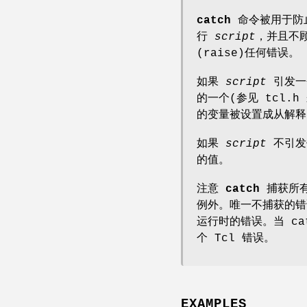
catch
命令被用于防
行
script
，并且不
(raise)任何错误。
如果
script
引发一
的一个(参见 tcl.
的变量被设置成从解
如果
script
不引发
的值。
注意
catch
捕获所有
例外。唯一不捕获的错
运行时的错误。当 c
个 Tcl 错误。
EXAMPLES