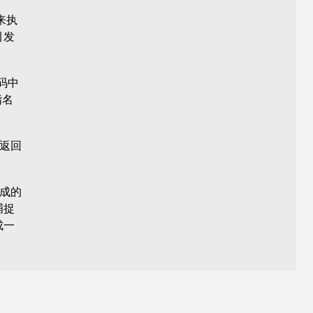
来执
引发
码中
指名
本返回
成的
捕捉
成一