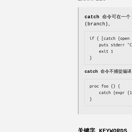
catch
命令可在一
(branch)。
if { [catch {open 
    puts stderr "Could not open $someFile for writing\n$fid"

    exit 1

}
catch
命令不捕捉编译后
proc foo {} {

    catch {expr {1 +- }}

}
关键字 KEYWORDS