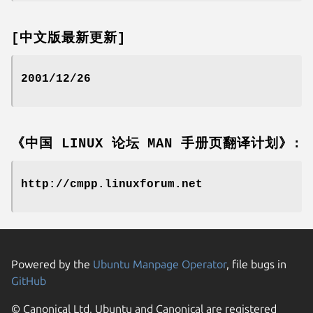
[中文版最新更新]
2001/12/26
《中国 LINUX 论坛 MAN 手册页翻译计划》:
http://cmpp.linuxforum.net
Powered by the
Ubuntu Manpage Operator
, file bugs in
GitHub
© Canonical Ltd. Ubuntu and Canonical are registered