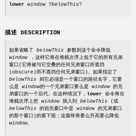
lower
window
?
belowThis
?
描述 DESCRIPTION
如果省略了
belowThis
参数则这个命令降低
window
，这样它将在堆栈次序上低于它的所有兄弟
窗口(它将被与它交叠的任何兄弟窗口所遮挡
(obscure)而不遮挡任何兄弟窗口)。如果指定了
belowThis
则它必须是一个窗口的路径名字，它要
么是
window
的一个兄弟窗口要么是
window
的兄
弟窗口的一个后代。在这种情况下，
lower
命令将在
堆栈次序上把
window
插入到
belowThis
(或
belowThis
的祖先窗口中是
window
的兄弟窗口
的那个窗口)的紧下面；这最终将要么升高要么降低
window
。