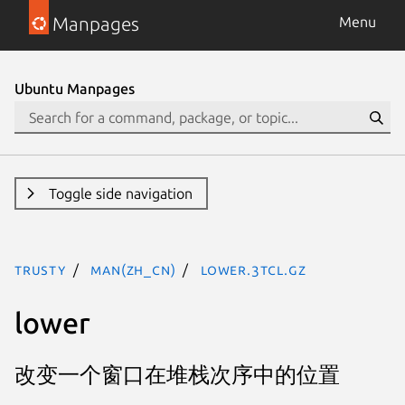
Manpages
Menu
Ubuntu Manpages
Toggle side navigation
trusty
man(zh_CN)
lower.3tcl.gz
lower
改变一个窗口在堆栈次序中的位置