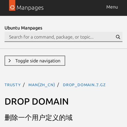
Manpages
Menu
Ubuntu Manpages
Toggle side navigation
trusty
man(zh_CN)
drop_domain.7.gz
DROP DOMAIN
删除一个用户定义的域