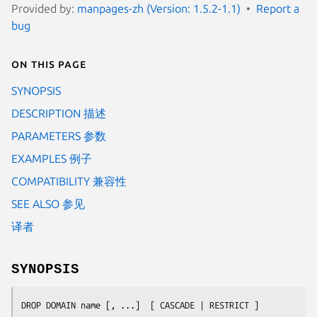
Provided by:
manpages-zh (Version: 1.5.2-1.1)
Report a
bug
On this page
SYNOPSIS
DESCRIPTION 描述
PARAMETERS 参数
EXAMPLES 例子
COMPATIBILITY 兼容性
SEE ALSO 参见
译者
SYNOPSIS
DROP DOMAIN 
name
 [, ...]  [ CASCADE | RESTRICT ]
