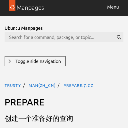
Manpages
Menu
Ubuntu Manpages
Toggle side navigation
trusty
man(zh_CN)
prepare.7.gz
PREPARE
创建一个准备好的查询