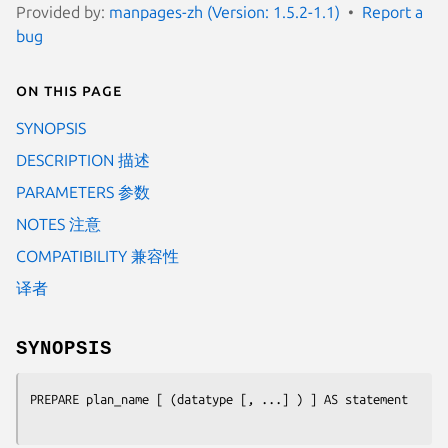
Provided by:
manpages-zh (Version: 1.5.2-1.1)
Report a
bug
On this page
SYNOPSIS
DESCRIPTION 描述
PARAMETERS 参数
NOTES 注意
COMPATIBILITY 兼容性
译者
SYNOPSIS
PREPARE 
plan_name
 [ (
datatype
 [, ...] ) ] AS 
statement