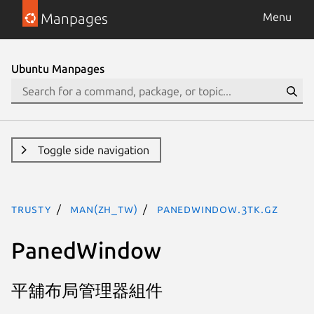
Manpages
Menu
Ubuntu Manpages
Toggle side navigation
trusty
man(zh_TW)
PanedWindow.3tk.gz
PanedWindow
平舖布局管理器組件