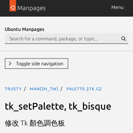
Manpages
Menu
Ubuntu Manpages
Toggle side navigation
trusty
man(zh_TW)
palette.3tk.gz
tk_setPalette, tk_bisque
修改 Tk 顏色調色板