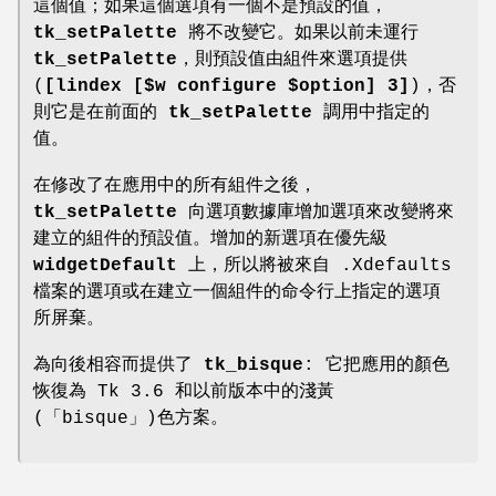
這個值；如果這個選項有一個不是預設的值，
tk_setPalette
將不改變它。如果以前未運行
tk_setPalette
，則預設值由組件來選項提供
(
[lindex [$w configure $option] 3]
)，否
則它是在前面的
tk_setPalette
調用中指定的
值。
在修改了在應用中的所有組件之後，
tk_setPalette
向選項數據庫增加選項來改變將來
建立的組件的預設值。增加的新選項在優先級
widgetDefault
上，所以將被來自 .Xdefaults
檔案的選項或在建立一個組件的命令行上指定的選項
所屏棄。
為向後相容而提供了
tk_bisque
: 它把應用的顏色
恢復為 Tk 3.6 和以前版本中的淺黃
(「bisque」)色方案。