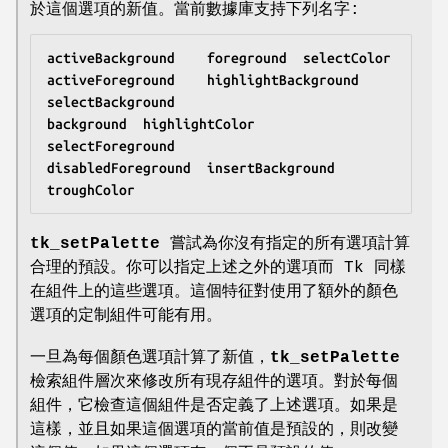
於這個選項的新值。當前數據庫支持下列名字:
activeBackground	foreground	selectColor
activeForeground	highlightBackground	
selectBackground
background	highlightColor	
selectForeground
disabledForeground	insertBackground	
troughColor
tk_setPalette
嘗試為你沒有指定的所有選項計算
合理的預設。你可以指定上述之外的選項而 Tk 同樣
在組件上的這些選項。這個特征對使用了額外的顏色
選項的定制組件可能有用。
一旦為每個顏色選項計算了新值，
tk_setPalette
檢索組件層次來修改所有現存組件的選項。對於每個
組件，它檢查這個組件是否定義了上述選項。如果是
這樣，並且如果這個選項的當前值是預設的，則改變