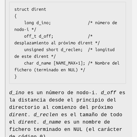
struct dirent

{

    long d_ino;               /* número de 
nodo-i */

    off_t d_off;              /* 
desplazamiento al próximo 
dirent
 */

    unsigned short d_reclen;  /* longitud 
de este 
dirent
 */

    char d_name [NAME_MAX+1]; /* Nombre del 
fichero (terminado en NUL) */

}
d_ino
es un número de nodo-i.
d_off
es
la distancia desde el principio del
directorio al comienzo del próximo
dirent
.
d_reclen
es el tamaño de todo
el
dirent.
d_name
es un nombre de
fichero terminado en NUL (el carácter
de código 0).