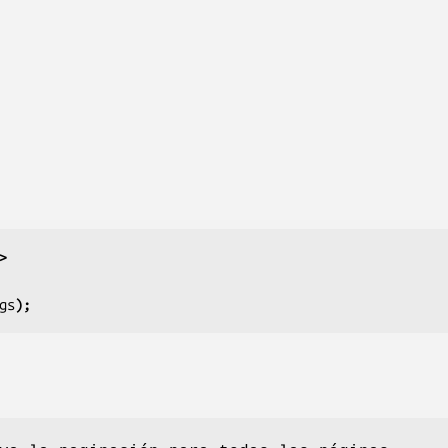
>
gs
);