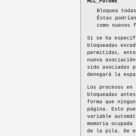
MCL_FUTURE
Bloquea toda
Éstas podría
como nuevos 
Si se ha especi
bloqueadas exced
permitidas, ento
nueva asociació
sido asociadas p
denegará la exp
Los procesos en 
bloqueadas antes
forma que ningun
página. Esto pue
variable automát
memoria ocupada 
de la pila. De e