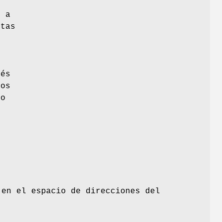
s a
etas
,
ués
los
lo
 en el espacio de direcciones del