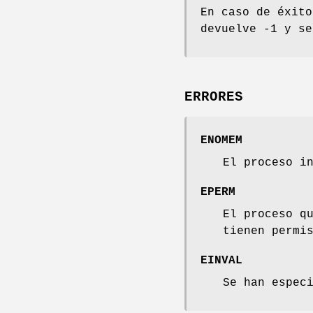
En caso de éxit
devuelve -1 y s
ERRORES
ENOMEM
El proceso i
EPERM
El proceso q
tienen permi
EINVAL
Se han espec