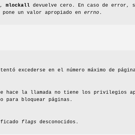
o,
mlockall
devuelve cero. En caso de error, 
e pone un valor apropiado en
errno
.
ntentó excederse en el número máximo de págin
ue hace la llamada no tiene los privilegios a
so para bloquear páginas.
ificado
flags
desconocidos.