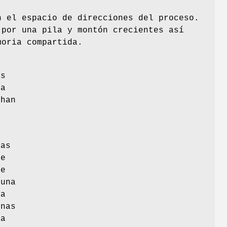
n el espacio de direcciones del proceso.
 por una pila y montón crecientes así
moria compartida.
as
la
 han
.
nas
de
de
 una
la
inas
ra