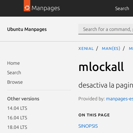
Manpages
Search
Ubuntu Manpages
xenial
man(es)
m
mlockall
Home
Search
Browse
desactiva la pagi
Provided by:
manpages-es 
Other versions
14.04 LTS
On this page
16.04 LTS
SINOPSIS
18.04 LTS