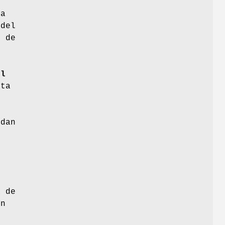
la
 del
s de
ll
sta
edan
a de
ón