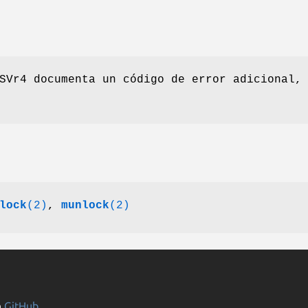
SVr4 documenta un código de error adicional,
lock
(2)
,
munlock
(2)
n
GitHub