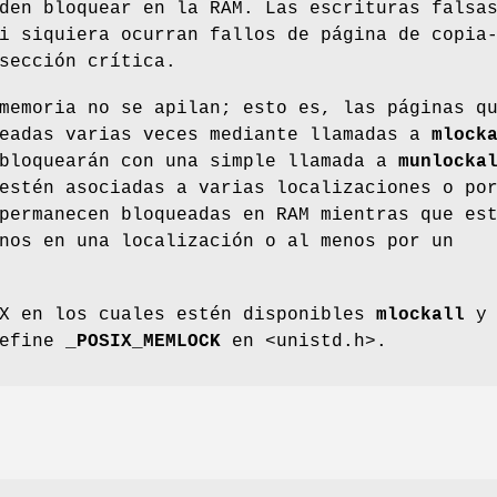
den bloquear en la RAM. Las escrituras falsa
i siquiera ocurran fallos de página de copia
sección crítica.
memoria no se apilan; esto es, las páginas q
ueadas varias veces mediante llamadas a
mlock
bloquearán con una simple llamada a
munlocka
estén asociadas a varias localizaciones o po
permanecen bloqueadas en RAM mientras que es
nos en una localización o al menos por un
IX en los cuales estén disponibles
mlockall
y
define
_POSIX_MEMLOCK
en <unistd.h>.