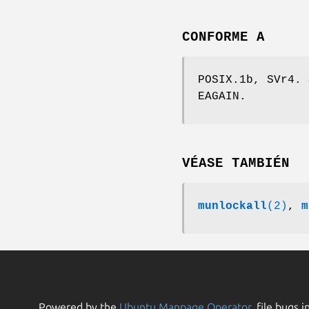
CONFORME A
POSIX.1b, SVr4. 
EAGAIN.
VÉASE TAMBIÉN
munlockall
(2)
,
m
Powered by the
Ubuntu Manpage Operator
, file bugs i