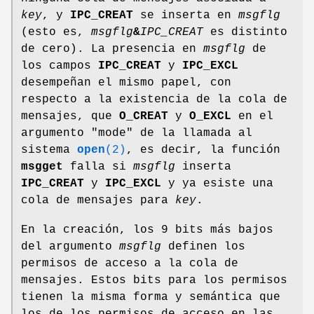
key
, y
IPC_CREAT
se inserta en
msgflg
(esto es,
msgflg
&
IPC_CREAT
es distinto
de cero). La presencia en
msgflg
de
los campos
IPC_CREAT
y
IPC_EXCL
desempeñan el mismo papel, con
respecto a la existencia de la cola de
mensajes, que
O_CREAT
y
O_EXCL
en el
argumento "mode" de la llamada al
sistema
open
(2)
, es decir, la función
msgget
falla si
msgflg
inserta
IPC_CREAT
y
IPC_EXCL
y ya esiste una
cola de mensajes para
key
.
En la creación, los 9 bits más bajos
del argumento
msgflg
definen los
permisos de acceso a la cola de
mensajes. Estos bits para los permisos
tienen la misma forma y semántica que
los de los permisos de acceso en las