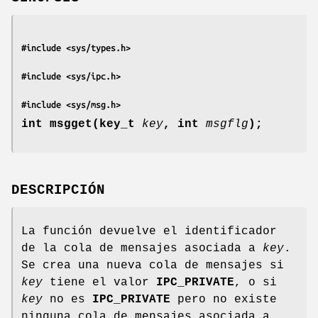
#include <sys/types.h>
#include <sys/ipc.h>
#include <sys/msg.h>
int msgget(key_t
key
,
int
msgflg
);
DESCRIPCIÓN
La función devuelve el identificador
de la cola de mensajes asociada a
key
.
Se crea una nueva cola de mensajes si
key
tiene el valor
IPC_PRIVATE
, o si
key
no es
IPC_PRIVATE
pero no existe
ninguna cola de mensajes asociada a