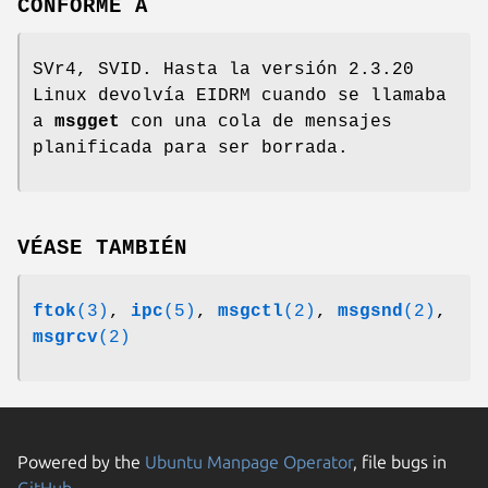
CONFORME A
SVr4, SVID. Hasta la versión 2.3.20
Linux devolvía EIDRM cuando se llamaba
a
msgget
con una cola de mensajes
planificada para ser borrada.
VÉASE TAMBIÉN
ftok
(3)
,
ipc
(5)
,
msgctl
(2)
,
msgsnd
(2)
,
msgrcv
(2)
Powered by the
Ubuntu Manpage Operator
, file bugs in