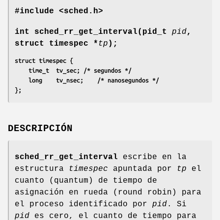
#include <sched.h>
int sched_rr_get_interval(pid_t
pid
,
struct timespec *
tp
);
struct timespec {
	time_t	tv_sec;	/* segundos */
	long	tv_nsec;	/* nanosegundos */
};
DESCRIPCIÓN
sched_rr_get_interval
escribe en la
estructura
timespec
apuntada por
tp
el
cuanto (quantum) de tiempo de
asignación en rueda (round robin) para
el proceso identificado por
pid
. Si
pid
es cero, el cuanto de tiempo para