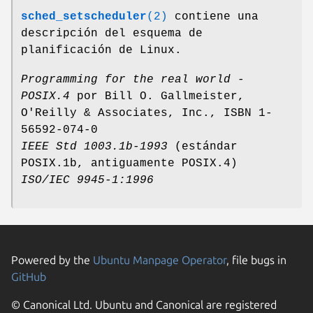
sched_setscheduler
(2)
contiene una
descripción del esquema de
planificación de Linux.
Programming for the real world -
POSIX.4
por Bill O. Gallmeister,
O'Reilly & Associates, Inc., ISBN 1-
56592-074-0
IEEE Std 1003.1b-1993
(estándar
POSIX.1b, antiguamente POSIX.4)
ISO/IEC 9945-1:1996
Powered by the
Ubuntu Manpage Operator
, file bugs in
GitHub
© Canonical Ltd. Ubuntu and Canonical are registered