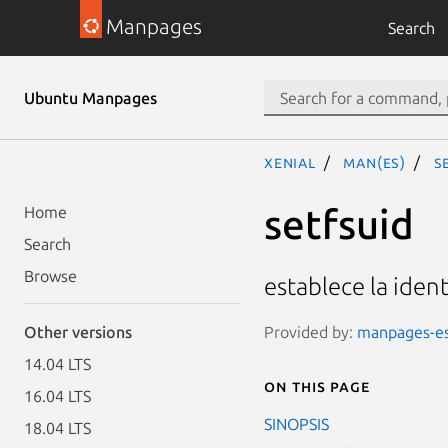
Manpages
Search
Ubuntu Manpages
xenial
man(es)
s
setfsuid
Home
Search
Browse
establece la iden
Provided by:
manpages-es 
Other versions
14.04 LTS
On this page
16.04 LTS
SINOPSIS
18.04 LTS