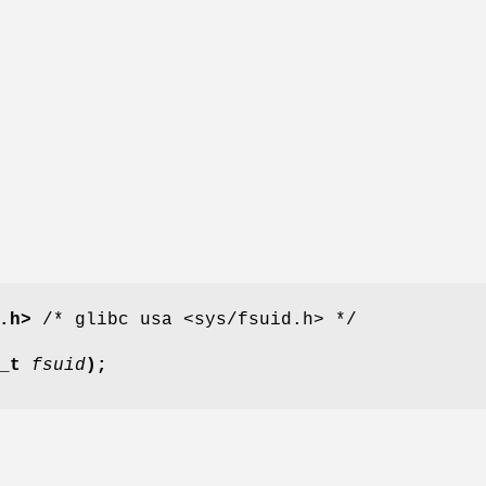
.h>
/* glibc usa <sys/fsuid.h> */
d_t
fsuid
);