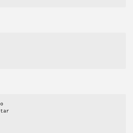
io
tar
e