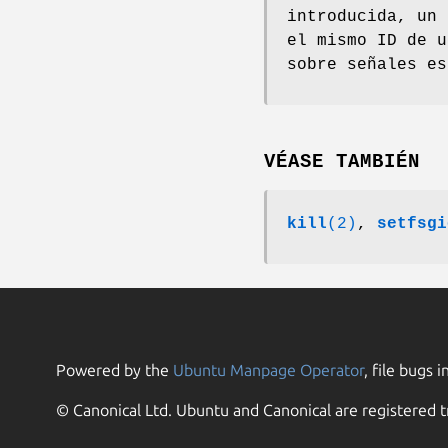
introducida, un 
el mismo ID de u
sobre señales es
VÉASE TAMBIÉN
kill
(2)
,
setfsgi
Powered by the
Ubuntu Manpage Operator
, file bugs i
© Canonical Ltd. Ubuntu and Canonical are registered t