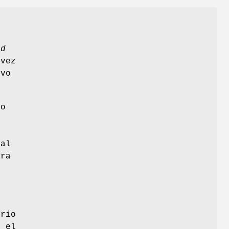
id
 vez
evo
lo
a
eal
ara
ario
n el