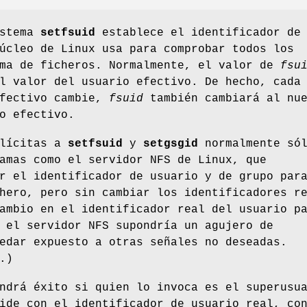
istema
setfsuid
establece el identificador de
úcleo de Linux usa para comprobar todos los
ema de ficheros. Normalmente, el valor de
fsu
l valor del usuario efectivo. De hecho, cada
efectivo cambie,
fsuid
también cambiará al nu
o efectivo.
plícitas a
setfsuid
y
setgsgid
normalmente só
amas como el servidor NFS de Linux, que
r el identificador de usuario y de grupo par
hero, pero sin cambiar los identificadores r
ambio en el identificador real del usuario p
 el servidor NFS supondría un agujero de
edar expuesto a otras señales no deseadas.
.)
ndrá éxito si quien lo invoca es el superusu
ide con el identificador de usuario real, co