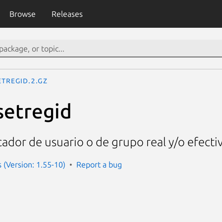
Browse
Releases
etregid.2.gz
setregid
icador de usuario o de grupo real y/o efecti
(Version: 1.55-10)
Report a bug