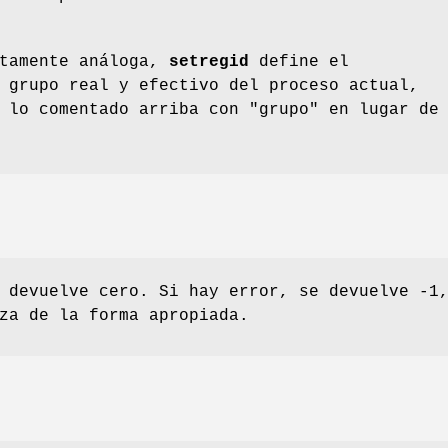
etamente análoga,
setregid
define el
 grupo real y efectivo del proceso actual,
 lo comentado arriba con "grupo" en lugar de
 devuelve cero. Si hay error, se devuelve -1
za de la forma apropiada.