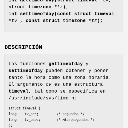
int gettimeofday(struct timeval *
tv
,
struct timezone *
tz
);
int settimeofday(const struct timeval
*
tv
, const struct timezone *
tz
);
DESCRIPCIÓN
Las funciones
gettimeofday
y
settimeofday
pueden obtener y poner
tanto la hora como una zona horaria.
El argumento
tv
es una estructura
timeval
, tal como se especifica en
/usr/include/sys/time.h:
struct timeval {

long    tv_sec;         /* segundos */

long    tv_usec;        /* microsegundos */

};