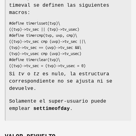
timeval se definen las siguientes
macros:
#define timerisset(tvp)\

((tvp)->tv_sec || (tvp)->tv_usec)

#define timercmp(tvp, uvp, cmp)\

((tvp)->tv_sec cmp (uvp)->tv_sec ||\

(tvp)->tv_sec == (uvp)->tv_sec &&\

(tvp)->tv_usec cmp (uvp)->tv_usec)

#define timerclear(tvp)\

((tvp)->tv_sec = (tvp)->tv_usec = 0)
Si
tv
o
tz
es nulo, la estructura
correspondiente no se ajusta ni se
devuelve.
Solamente el super-usuario puede
emplear
settimeofday
.