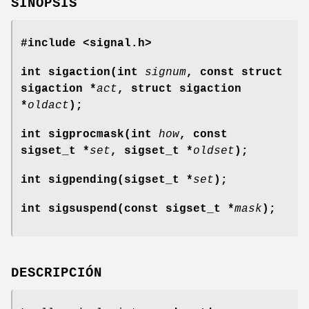
SINOPSIS
#include <signal.h>
int sigaction(int
signum
, const struct
sigaction *
act
,
struct sigaction
*
oldact
);
int sigprocmask(int
how
, const
sigset_t *
set
,
sigset_t *
oldset
);
int sigpending(sigset_t *
set
);
int sigsuspend(const sigset_t *
mask
);
DESCRIPCIÓN