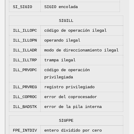
SI_SIGIO
SIGIO encolada
SIGILL
ILL_ILLOPC
código de operación ilegal
ILL_ILLOPN
operando ilegal
ILL_ILLADR
modo de direccionamiento ilegal
ILL_ILLTRP
trampa ilegal
ILL_PRVOPC
código de operación
privilegiada
ILL_PRVREG
registro privilegiado
ILL_COPROC
error del coprocesador
ILL_BADSTK
error de la pila interna
SIGFPE
FPE_INTDIV
entero dividido por cero