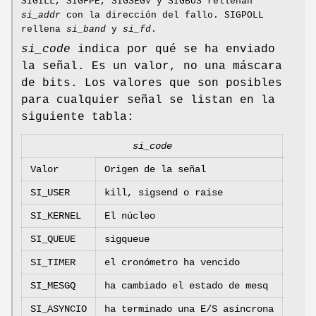
SIGILL, SIGFPE, SIGSEGV y SIGBUS rellenan
si_addr
con la dirección del fallo. SIGPOLL
rellena
si_band
y
si_fd
.
si_code
indica por qué se ha enviado
la señal. Es un valor, no una máscara
de bits. Los valores que son posibles
para cualquier señal se listan en la
siguiente tabla:
si_code
Valor
Origen de la señal
SI_USER
kill, sigsend o raise
SI_KERNEL
El núcleo
SI_QUEUE
sigqueue
SI_TIMER
el cronómetro ha vencido
SI_MESGQ
ha cambiado el estado de mesq
SI_ASYNCIO
ha terminado una E/S asíncrona