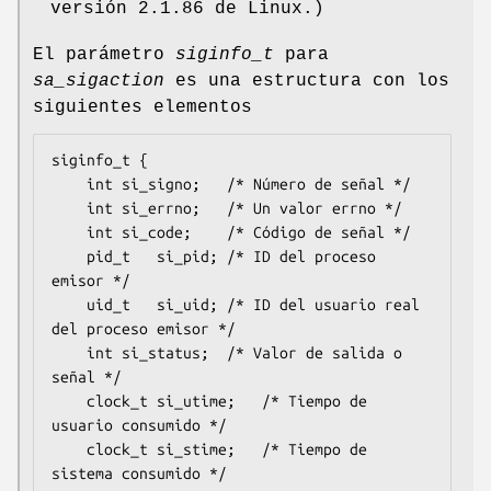
versión 2.1.86 de Linux.)
El parámetro
siginfo_t
para
sa_sigaction
es una estructura con los
siguientes elementos
siginfo_t {

	int	si_signo;	/* Número de señal */

	int	si_errno;	/* Un valor errno */

	int	si_code;	/* Código de señal */

	pid_t	si_pid;	/* ID del proceso 
emisor */

	uid_t	si_uid;	/* ID del usuario real 
del proceso emisor */

	int	si_status;	/* Valor de salida o 
señal */

	clock_t	si_utime;	/* Tiempo de 
usuario consumido */

	clock_t	si_stime;	/* Tiempo de 
sistema consumido */
