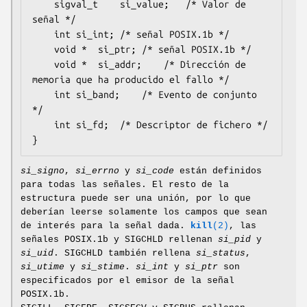
	sigval_t	si_value;	/* Valor de 
señal */

	int	si_int;	/* señal POSIX.1b */

	void *	si_ptr;	/* señal POSIX.1b */

	void *	si_addr;	/* Dirección de 
memoria que ha producido el fallo */

	int	si_band;	/* Evento de conjunto 
*/

	int	si_fd;	/* Descriptor de fichero */

}
si_signo
,
si_errno
y
si_code
están definidos
para todas las señales. El resto de la
estructura puede ser una unión, por lo que
deberían leerse solamente los campos que sean
de interés para la señal dada.
kill
(2)
, las
señales POSIX.1b y SIGCHLD rellenan
si_pid
y
si_uid
. SIGCHLD también rellena
si_status
,
si_utime
y
si_stime
.
si_int
y
si_ptr
son
especificados por el emisor de la señal
POSIX.1b.