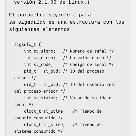
versión 2.1.86 de Linux.)
El parámetro
siginfo_t
para
sa_sigaction
es una estructura con los
siguientes elementos
siginfo_t {

	int	si_signo;	/* Número de señal */

	int	si_errno;	/* Un valor errno */

	int	si_code;	/* Código de señal */

	pid_t	si_pid;	/* ID del proceso 
emisor */

	uid_t	si_uid;	/* ID del usuario real 
del proceso emisor */

	int	si_status;	/* Valor de salida o 
señal */

	clock_t	si_utime;	/* Tiempo de 
usuario consumido */

	clock_t	si_stime;	/* Tiempo de 
sistema consumido */
