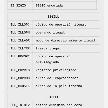
SI_SIGIO
SIGIO encolada
SIGILL
ILL_ILLOPC
código de operación ilegal
ILL_ILLOPN
operando ilegal
ILL_ILLADR
modo de direccionamiento ilegal
ILL_ILLTRP
trampa ilegal
ILL_PRVOPC
código de operación
privilegiada
ILL_PRVREG
registro privilegiado
ILL_COPROC
error del coprocesador
ILL_BADSTK
error de la pila interna
SIGFPE
FPE_INTDIV
entero dividido por cero