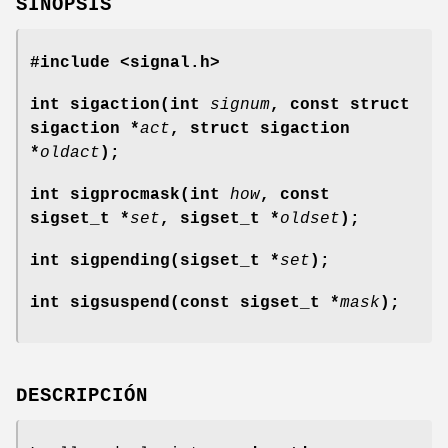
SINOPSIS
#include <signal.h>
int sigaction(int
signum
, const struct
sigaction *
act
,
struct sigaction
*
oldact
);
int sigprocmask(int
how
, const
sigset_t *
set
,
sigset_t *
oldset
);
int sigpending(sigset_t *
set
);
int sigsuspend(const sigset_t *
mask
);
DESCRIPCIÓN