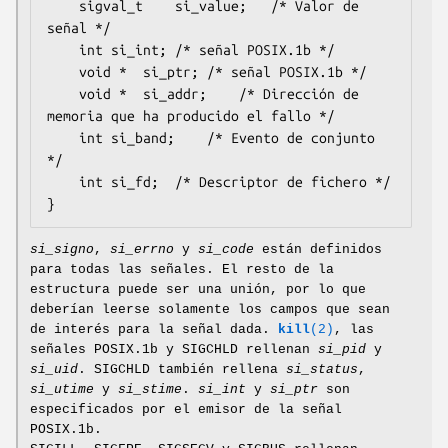
	sigval_t	si_value;	/* Valor de 
señal */

	int	si_int;	/* señal POSIX.1b */

	void *	si_ptr;	/* señal POSIX.1b */

	void *	si_addr;	/* Dirección de 
memoria que ha producido el fallo */

	int	si_band;	/* Evento de conjunto 
*/

	int	si_fd;	/* Descriptor de fichero */

}
si_signo
,
si_errno
y
si_code
están definidos
para todas las señales. El resto de la
estructura puede ser una unión, por lo que
deberían leerse solamente los campos que sean
de interés para la señal dada.
kill
(2)
, las
señales POSIX.1b y SIGCHLD rellenan
si_pid
y
si_uid
. SIGCHLD también rellena
si_status
,
si_utime
y
si_stime
.
si_int
y
si_ptr
son
especificados por el emisor de la señal
POSIX.1b.