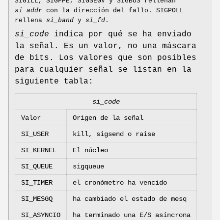
SIGILL, SIGFPE, SIGSEGV y SIGBUS rellenan
si_addr
con la dirección del fallo. SIGPOLL
rellena
si_band
y
si_fd
.
si_code
indica por qué se ha enviado
la señal. Es un valor, no una máscara
de bits. Los valores que son posibles
para cualquier señal se listan en la
siguiente tabla:
si_code
Valor
Origen de la señal
SI_USER
kill, sigsend o raise
SI_KERNEL
El núcleo
SI_QUEUE
sigqueue
SI_TIMER
el cronómetro ha vencido
SI_MESGQ
ha cambiado el estado de mesq
SI_ASYNCIO
ha terminado una E/S asíncrona