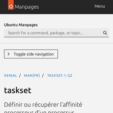
Manpages
Menu
Ubuntu Manpages
Toggle side navigation
xenial
man(fr)
taskset.1.gz
taskset
Définir ou récupérer l'affinité
processeur d'un processus