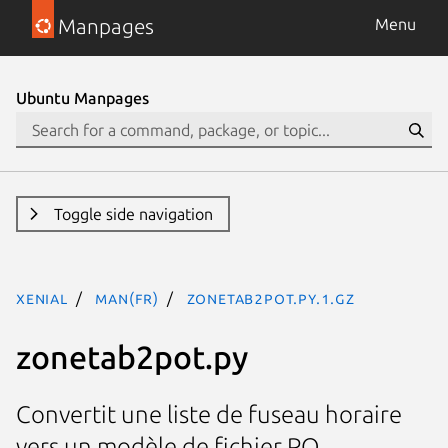
Manpages
Menu
Ubuntu Manpages
Toggle side navigation
xenial
man(fr)
zonetab2pot.py.1.gz
zonetab2pot.py
Convertit une liste de fuseau horaire
vers un modèle de fichier PO.