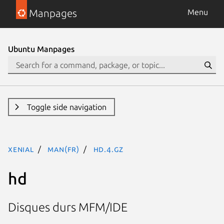
Manpages
Menu
Ubuntu Manpages
Toggle side navigation
xenial
man(fr)
hd.4.gz
hd
Disques durs MFM/IDE