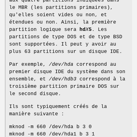
aux quatre partitions indiquées dans
le MBR (les partitions primaires),
qu'elles soient vides ou non, et
étendues ou non. Ainsi, la première
partition logique sera
hd
X
5
. Les
partitions de type DOS et de type BSD
sont supportées. Il peut y avoir au
plus 63 partitions sur un disque IDE.
Par exemple,
/dev/hda
correspond au
premier disque IDE du système dans son
ensemble, et
/dev/hdb3
correspond à la
troisième partition primaire DOS sur
le second disque.
Ils sont typiquement créés de la
manière suivante :
mknod -m 660 /dev/hda b 3 0
mknod -m 660 /dev/hda1 b 3 1