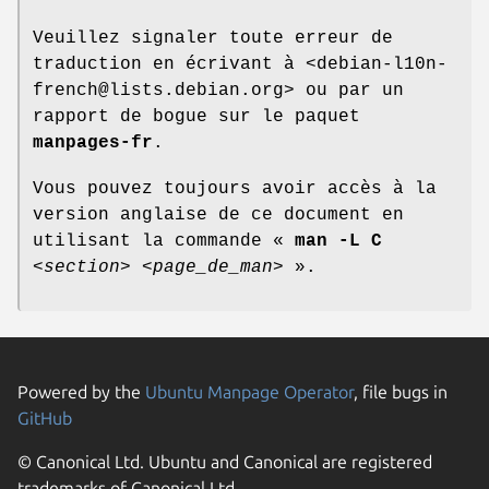
Veuillez signaler toute erreur de
traduction en écrivant à <debian-l10n-
french@lists.debian.org> ou par un
rapport de bogue sur le paquet
manpages-fr
.
Vous pouvez toujours avoir accès à la
version anglaise de ce document en
utilisant la commande «
man -L C
<section>
<page_de_man>
».
Powered by the
Ubuntu Manpage Operator
, file bugs in
GitHub
© Canonical Ltd. Ubuntu and Canonical are registered
trademarks of Canonical Ltd.