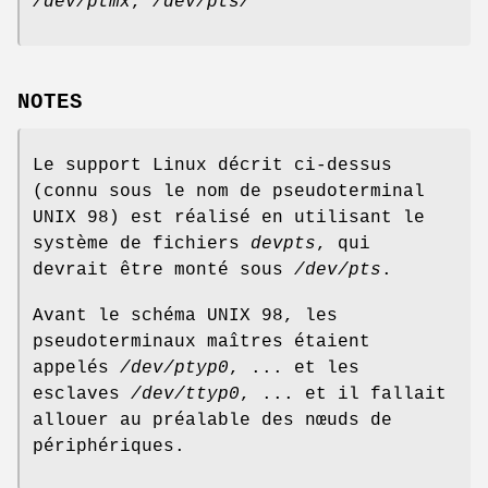
/dev/ptmx
,
/dev/pts/*
NOTES
Le support Linux décrit ci-dessus
(connu sous le nom de pseudoterminal
UNIX 98) est réalisé en utilisant le
système de fichiers
devpts
, qui
devrait être monté sous
/dev/pts
.
Avant le schéma UNIX 98, les
pseudoterminaux maîtres étaient
appelés
/dev/ptyp0
, ... et les
esclaves
/dev/ttyp0
, ... et il fallait
allouer au préalable des nœuds de
périphériques.