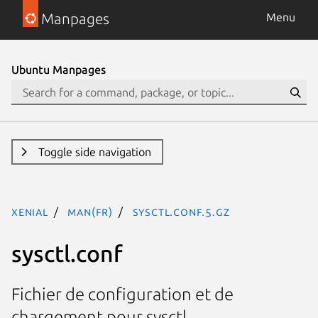
Manpages
Menu
Ubuntu Manpages
Toggle side navigation
xenial
man(fr)
sysctl.conf.5.gz
sysctl.conf
Fichier de configuration et de
chargement pour sysctl