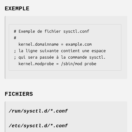
EXEMPLE
# Exemple de fichier sysctl.conf

#

  kernel.domainname = example.com

; la ligne suivante contient une espace

; qui sera passée à la commande sysctl.

  kernel.modprobe = /sbin/mod probe
FICHIERS
/run/sysctl.d/*.conf
/etc/sysctl.d/*.conf