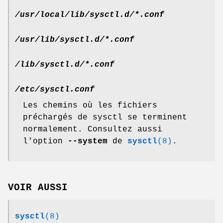
/usr/local/lib/sysctl.d/*.conf
/usr/lib/sysctl.d/*.conf
/lib/sysctl.d/*.conf
/etc/sysctl.conf
Les chemins où les fichiers
préchargés de sysctl se terminent
normalement. Consultez aussi
l'option
--system
de
sysctl
(8)
.
VOIR AUSSI
sysctl
(8)