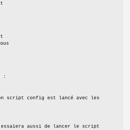
st
r
et
vous
r
s :
on script config est lancé avec les
 essaiera aussi de lancer le script