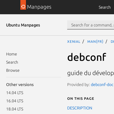
Manpages
Search
Ubuntu Manpages
xenial
man(fr)
d
debconf
Home
Search
Browse
guide du dévelo
Provided by:
debconf-doc 
Other versions
14.04 LTS
On this page
16.04 LTS
DESCRIPTION
18.04 LTS