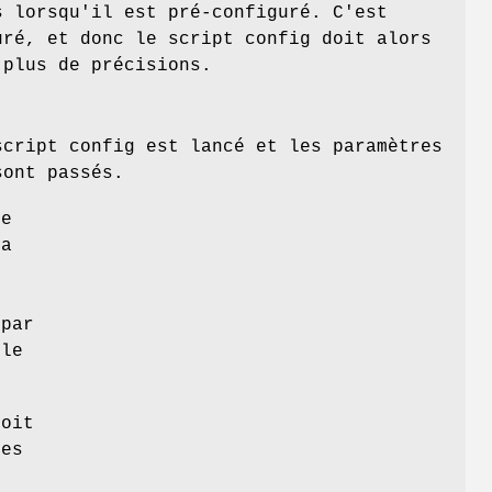
s lorsqu'il est pré-configuré. C'est
uré, et donc le script config doit alors
 plus de précisions.
script config est lancé et les paramètres
sont passés.
ue
ra
 par
ile
soit
les
e