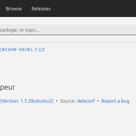
Browse
Releases
ebconf-devel.7.gz
ppeur
(Version: 1.5.58ubuntu2)
Source:
debconf
Report a bug