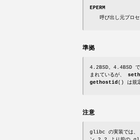
EPERM
呼び出し元プロセス
準拠
4.2BSD。4.4BS
まれているが、
set
gethostid
() は
注意
glibc の実装では
ン 2.2 より前の g