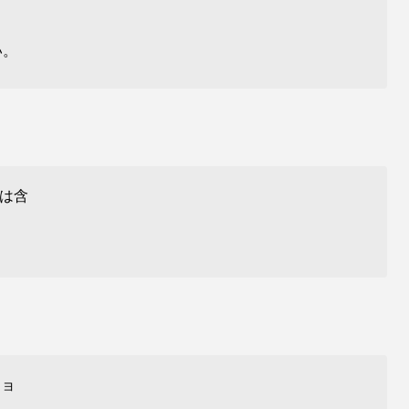
い。
 は含
ジョ