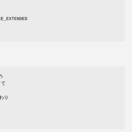
CE_EXTENDED
の
して
代わり