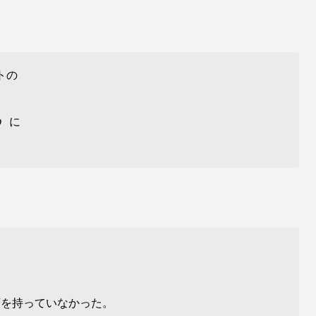
トの
o
に
可を持っていなかった。