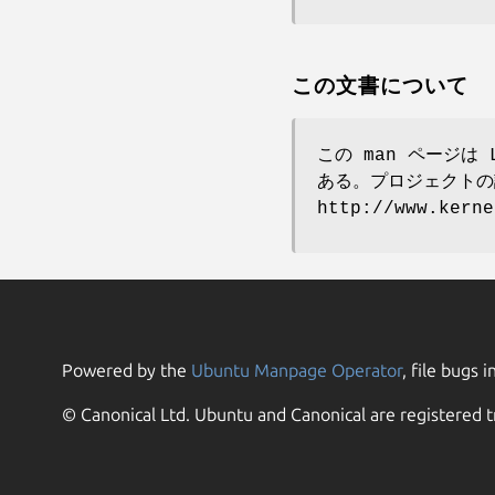
この文書について
この man ページは 
ある。プロジェクトの
http://www.ker
Powered by the
Ubuntu Manpage Operator
, file bugs i
© Canonical Ltd. Ubuntu and Canonical are registered t