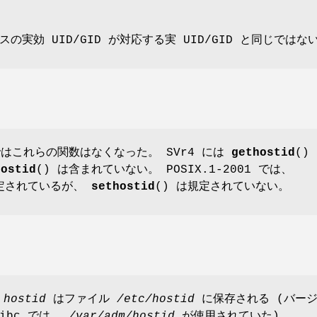
の実効 UID/GID が対応する実 UID/GID と同じではな
D ではこれらの関数はなくなった。 SVr4 には
gethostid
()
hostid
() は含まれていない。 POSIX.1-2001 では、
規定されているが、
sethostid
() は規定されていない。
、
hostid
はファイル
/etc/hostid
に保存される (バー
libc では、
/var/adm/hostid
が使用されていた)。