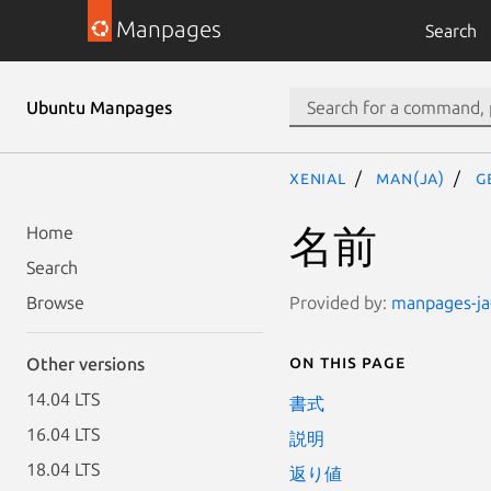
Manpages
Search
Ubuntu Manpages
xenial
man(ja)
g
名前
Home
Search
Provided by:
manpages-ja-
Browse
On this page
Other versions
14.04 LTS
書式
16.04 LTS
説明
18.04 LTS
返り値