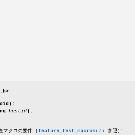
.h>
oid);
ong
hostid
);
検査マクロの要件 (
feature_test_macros
(7)
参照):