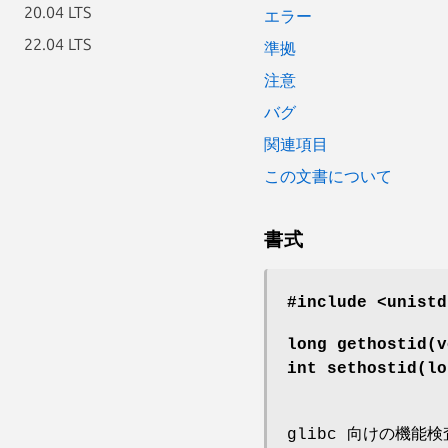
20.04 LTS
エラー
22.04 LTS
準拠
注意
バグ
関連項目
この文書について
書式
#include <unistd
long gethostid(v
int sethostid(l
glibc 向けの機能