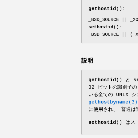
gethostid
():
_BSD_SOURCE || _X
sethostid
():
_BSD_SOURCE || (_
説明
gethostid
() と
s
32 ビットの識別子の
いる全ての UNIX
gethostbyname
(3)
に使用され、 普通は
sethostid
() は