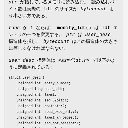
ptr
が指しているメモリに読み込む。 読み込むバ
イト数は実際の ldt のサイズか
bytecount
よ
り小さい方である。
func
が 1 ならば、
modify_ldt
() は ldt エ
ントリの一つを変更する。
ptr
は
user_desc
構造体を指し、
bytecount
はこの構造体の大きさ
に等しくなければならない。
user_desc
構造体は
<asm/ldt.h>
で以下のよ
うに定義されている:
struct user_desc {

    unsigned int  entry_number;

    unsigned long base_addr;

    unsigned int  limit;

    unsigned int  seg_32bit:1;

    unsigned int  contents:2;

    unsigned int  read_exec_only:1;

    unsigned int  limit_in_pages:1;

    unsigned int  seg_not_present:1;
