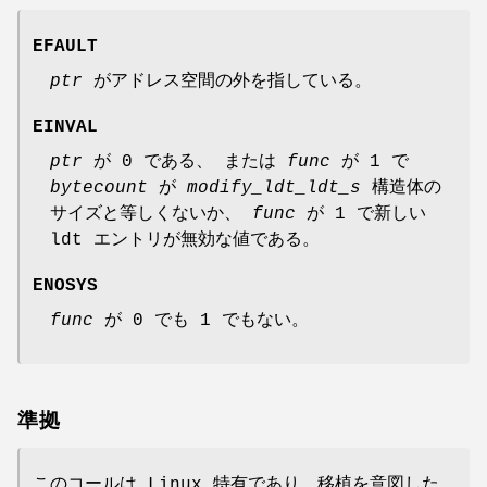
EFAULT
ptr
がアドレス空間の外を指している。
EINVAL
ptr
が 0 である、 または
func
が 1 で
bytecount
が
modify_ldt_ldt_s
構造体の
サイズと等しくないか、
func
が 1 で新しい
ldt エントリが無効な値である。
ENOSYS
func
が 0 でも 1 でもない。
準拠
このコールは Linux 特有であり、移植を意図した