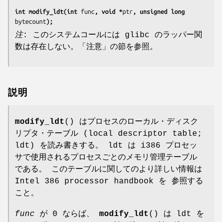
int modify_ldt(int 
func
, void *
ptr
, unsigned long 
bytecount
);
注
: このシステムコールには glibc のラッパー関
数は存在しない。「注意」の節を参照。
説明
modify_ldt
() はプロセスのローカル・ディスク
リプタ・テーブル (local descriptor table;
ldt) を読み書きする。 ldt は i386 プロセッ
サで使用されるプロセスごとのメモリ管理テーブル
である。 このテーブルに関してのより詳しい情報は
Intel 386 processor handbook を 参照する
こと。
func
が 0 ならば、
modify_ldt
() は ldt を