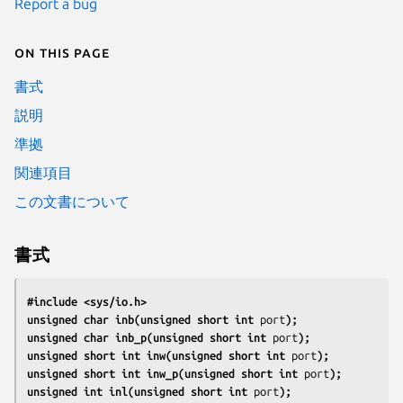
Report a bug
On this page
書式
説明
準拠
関連項目
この文書について
書式
#include <sys/io.h>
unsigned char inb(unsigned short int 
port
);
unsigned char inb_p(unsigned short int 
port
);
unsigned short int inw(unsigned short int 
port
);
unsigned short int inw_p(unsigned short int 
port
);
unsigned int inl(unsigned short int 
port
);