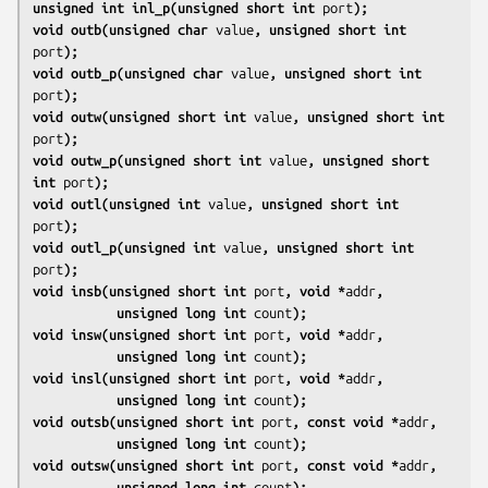
unsigned int inl_p(unsigned short int 
port
);
void outb(unsigned char 
value
, unsigned short int 
port
);
void outb_p(unsigned char 
value
, unsigned short int 
port
);
void outw(unsigned short int 
value
, unsigned short int 
port
);
void outw_p(unsigned short int 
value
, unsigned short 
int 
port
);
void outl(unsigned int 
value
, unsigned short int 
port
);
void outl_p(unsigned int 
value
, unsigned short int 
port
);
void insb(unsigned short int 
port
, void *
addr
,
           unsigned long int 
count
);
void insw(unsigned short int 
port
, void *
addr
,
           unsigned long int 
count
);
void insl(unsigned short int 
port
, void *
addr
,
           unsigned long int 
count
);
void outsb(unsigned short int 
port
, const void *
addr
,
           unsigned long int 
count
);
void outsw(unsigned short int 
port
, const void *
addr
,
           unsigned long int 
count
);