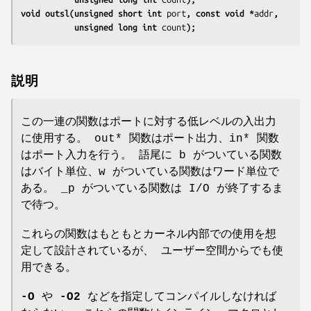
void outsl(unsigned short int 
port
, const void *
addr
,
           unsigned long int 
count
);
説明
この一連の関数はポートに対する低レベルの入出力
に使用する。 out* 関数はポート出力、in* 関数
はポート入力を行う。 語尾に b がついている関数
はバイト単位、w がついている関数はワード単位で
ある。 _p がついている関数は I/O が終了するま
で待つ。
これらの関数はもともとカーネル内部での使用を想
定して設計されているが、 ユーザー空間からでも使
用できる。
-O
や
-O2
などを指定してコンパイルしなければ