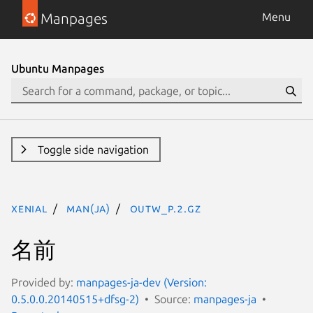
Manpages
Menu
Ubuntu Manpages
Toggle side navigation
xenial
man(ja)
outw_p.2.gz
名前
Provided by:
manpages-ja-dev (Version:
0.5.0.0.20140515+dfsg-2)
Source:
manpages-ja