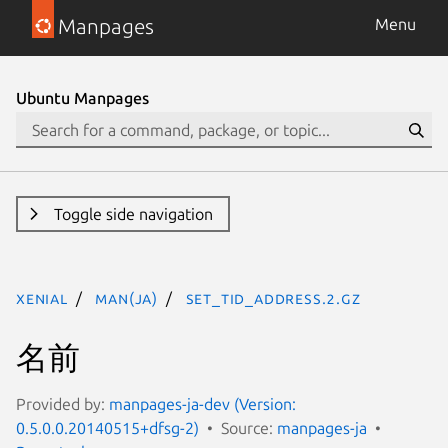
Manpages
Menu
Ubuntu Manpages
Toggle side navigation
xenial
man(ja)
set_tid_address.2.gz
名前
Provided by:
manpages-ja-dev (Version:
0.5.0.0.20140515+dfsg-2)
Source:
manpages-ja