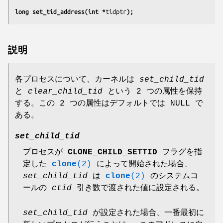
long set_tid_address(int *
tidptr
);
説明
各プロセスについて、カーネルは
set_child_tid
と
clear_child_tid
という 2 つの属性を保持
する。この 2 つの属性はデフォルトでは NULL で
ある。
set_child_tid
プロセスが
CLONE_CHILD_SETTID
フラグを指
定した
clone
(2)
によって開始された場合、
set_child_tid
は
clone
(2)
のシステムコ
ールの
ctid
引き数で渡された値に設定される。
set_child_tid
が設定された場合、一番最初に