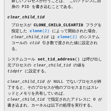
新しいプロセスが行うことは、 このアドレスに自
身の PID を書き込むことである。
clear_child_tid
プロセスが
CLONE_CHILD_CLEARTID
フラグを
指定した
clone
(2)
によって開始された場合、
clear_child_tid
は
clone
(2)
のシステム
コールの
ctid
引き数で渡された値に設定され
る。
システムコール
set_tid_address
() は呼び出し
元プロセスの
clear_child_tid
の値を
tidptr
に設定する。
clear_child_tid
が NULL でないプロセスが終
了すると、そのプロセスが他のプロセスまたはスレ
ッドとメモリを共有していれば、
clear_child_tid
で指定されたアドレスに 0 が
書き込まれ、カーネルは以下の処理を実行する。