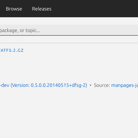
Browse
Releases
tatfs.2.gz
dev (Version: 0.5.0.0.20140515+dfsg-2)
Source:
manpages-j