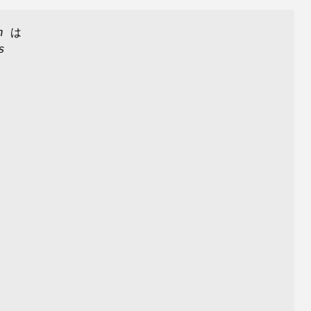
h
は
s