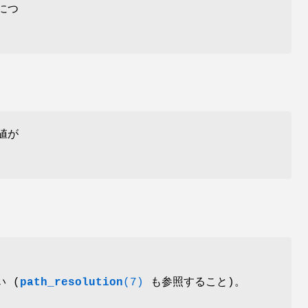
につ
値が
 (
path_resolution
(7)
も参照すること)。