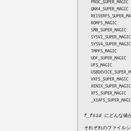
   PROC_SUPER_MAGIC      0x9fa0

   QNX4_SUPER_MAGIC      0x002f

   REISERFS_SUPER_MAGIC  0x52654973

   ROMFS_MAGIC           0x7275

   SMB_SUPER_MAGIC       0x517B

   SYSV2_SUPER_MAGIC     0x012FF7B6

   SYSV4_SUPER_MAGIC     0x012FF7B5

   TMPFS_MAGIC           0x01021994

   UDF_SUPER_MAGIC       0x15013346

   UFS_MAGIC             0x00011954

   USBDEVICE_SUPER_MAGIC 0x9fa2

   VXFS_SUPER_MAGIC      0xa501FCF5

   XENIX_SUPER_MAGIC     0x012FF7B4

   XFS_SUPER_MAGIC       0x58465342

   _XIAFS_SUPER_MA
f_fsid
にどんな値が
それぞれのファイルシ