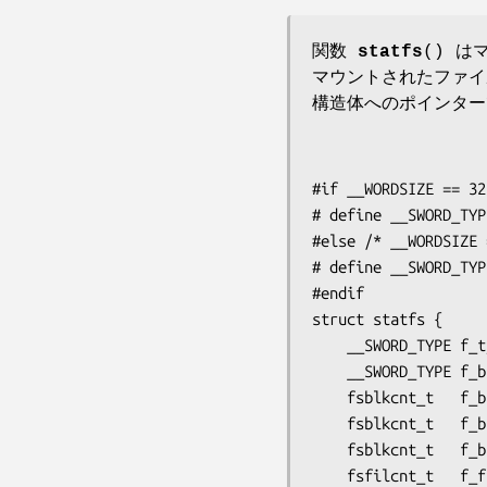
関数
statfs
() 
マウントされたファ
構造体へのポインター
#if __WORDSIZE == 32		/* システムのワードサイズ */

# define __SWORD_TYP
#else /* __WORDSIZE 
# define __SWORD_TYPE		long in
#endif

struct statfs {

    __SWORD_TYPE f_type;    /* ファイルシステムの種別 (下記参照) */

    __SWORD_TYPE f_bsize;   /* 最適な転送ブロックサイズ */

    fsblkcnt_t   f_blocks;  /* ファイルシステムの総データブロック数 */

    fsblkcnt_t   f_bfree;   /* ファイルシステムの空きブロック数 */

    fsblkcnt_t   f_bavail;  /* 非特権ユーザが利用可能な空きブロック数 */

    fsfilcnt_t   f_files;   /* ファイルシステムの総ファイルノード数 */
