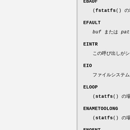
EBADF
(
fstatfs
() 
EFAULT
buf
または
pat
EINTR
この呼び出しがシ
EIO
ファイルシステム
ELOOP
(
statfs
() の
ENAMETOOLONG
(
statfs
() の