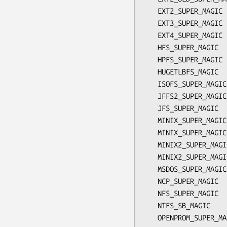
   EXT2_SUPER_MAGIC      0xEF53

   EXT3_SUPER_MAGIC      0xEF53

   EXT4_SUPER_MAGIC      0xEF53

   HFS_SUPER_MAGIC       0x4244

   HPFS_SUPER_MAGIC      0xF995E849

   HUGETLBFS_MAGIC       0x958458f6

   ISOFS_SUPER_MAGIC     0x9660

   JFFS2_SUPER_MAGIC     0x72b6

   JFS_SUPER_MAGIC       0x3153464a

   MINIX_SUPER_MAGIC     0x137F /* オリジナルの minix */

   MINIX_SUPER_MAGIC2    0x138F /* 30 文字ファイル名の minix */

   MINIX2_SUPER_MAGIC    0x2468 /* minix V2 */

   MINIX2_SUPER_MAGIC2   0x2478 /* minix V2, 30 文字ファイル名 */

   MSDOS_SUPER_MAGIC     0x4d44

   NCP_SUPER_MAGIC       0x564c

   NFS_SUPER_MAGIC       0x6969

   NTFS_SB_MAGIC         0x5346544e

   OPENPROM_SUPER_MAGIC  0x9fa1
