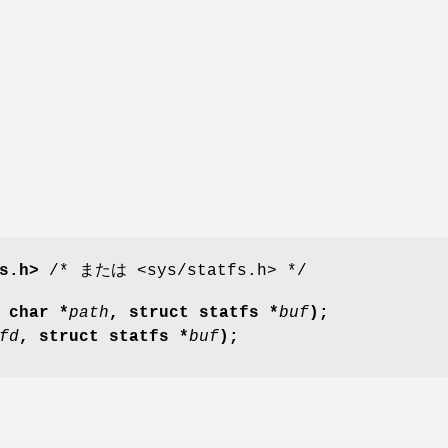
fs.h>
/* または <sys/statfs.h> */
 char *
path
, struct statfs *
buf
);
fd
, struct statfs *
buf
);