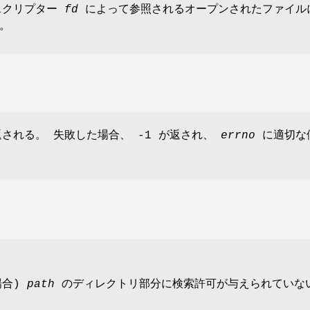
ィスクリプター
fd
によって参照されるオープンされたファイル
。
返される。 失敗した場合、 -1 が返され、
errno
に適切な
場合)
path
のディレクトリ部分に検索許可が与えられていない