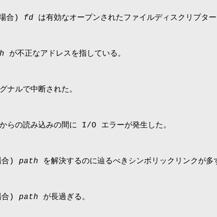
の場合)
fd
は有効なオープンされたファイルディスクリプター
h
が不正なアドレスを指している。
グナルで中断された。
からの読み込みの間に I/O エラーが発生した。
場合)
path
を解決するのに辿るべきシンボリックリンクが多
場合)
path
が長過ぎる。