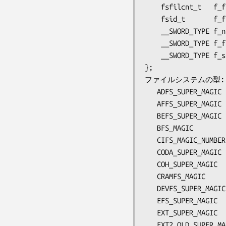
    fsfilcnt_t   f_ffree;   /* ファイルシステムの空きファイルノード数 */

    fsid_t       f_fsid;    /* ファイルシステムの ID */

    __SWORD_TYPE f_namelen; /* ファイル名の最大長 */

    __SWORD_TYPE f_frsize;  /* フラグメントサイズ (Linux 2.6 以降) */

    __SWORD_TYPE f_spare[5];

};

ファイルシステムの型:

   ADFS_SUPER_MAGIC      0xadf5

   AFFS_SUPER_MAGIC      0xADFF

   BEFS_SUPER_MAGIC      0x42465331

   BFS_MAGIC             0x1BADFACE

   CIFS_MAGIC_NUMBER     0xFF534D42

   CODA_SUPER_MAGIC      0x73757245

   COH_SUPER_MAGIC       0x012FF7B7

   CRAMFS_MAGIC          0x28cd3d45

   DEVFS_SUPER_MAGIC     0x1373

   EFS_SUPER_MAGIC       0x00414A53

   EXT_SUPER_MAGIC       0x137D

   EXT2_OLD_SUPER_MAGIC  0xEF51
