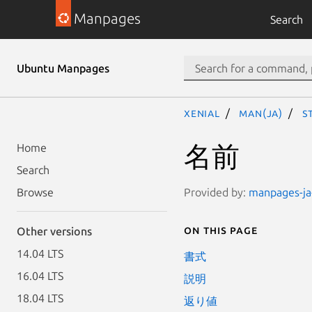
Manpages
Search
Ubuntu Manpages
xenial
man(ja)
s
名前
Home
Search
Provided by:
manpages-ja-
Browse
On this page
Other versions
14.04 LTS
書式
16.04 LTS
説明
18.04 LTS
返り値